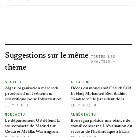
Suggestions sur le même
TOUTES LES
ANALYSES →
thème
SOCIETÉ
A LA UNE
Alger: organisation mercredi
Décès du moudjahid Cheikh Saïd
prochain d'un événement
El Hadj Mohamed Ben Brahim
scientifique pour l'observation
"Kaabache": le président de la
de l'éclipse solaire partielle
République présente ses
IL Y A 8 H
IL Y A 11 H
condoléances
MONDACTU
ALGÉRIACTU
Le département US défend la
Bouzegza préside une séance de
souveraineté de Madrid sur
travail consacrée à l'évaluation du
Ceuta et Melilla: Washington
secteur de l’hydraulique à Batna