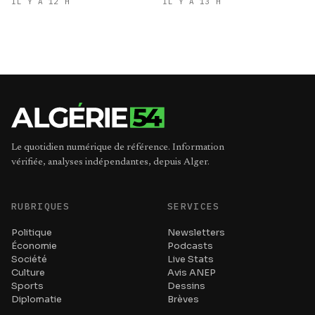
refroidit les ambitions
IL Y A 12 H
IL Y A 13 H
expansionnistes du Makhzen
Le quotidien numérique de référence. Information
vérifiée, analyses indépendantes, depuis Alger.
RUBRIQUES
SERVICES
Politique
Newsletters
Économie
Podcasts
Société
Live Stats
Culture
Avis ANEP
Sports
Dessins
Diplomatie
Brèves