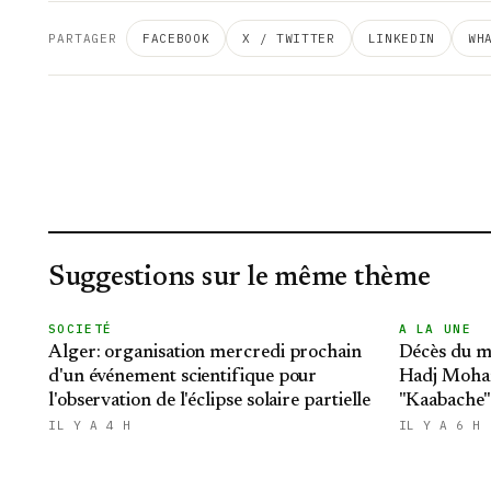
PARTAGER
FACEBOOK
X / TWITTER
LINKEDIN
WH
Suggestions sur le même thème
SOCIETÉ
A LA UNE
Alger: organisation mercredi prochain
Décès du m
d'un événement scientifique pour
Hadj Moha
l'observation de l'éclipse solaire partielle
"Kaabache":
République
IL Y A 4 H
IL Y A 6 H