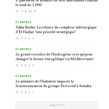
E-paiement: le nombre de web-marchands franchit
le seuil de 1.000
IL Y A 15 H
ÉCONOMIE
Yahia Bachir: La relance du complexe sidérurgique
d’El Hadjar ''une priorité stratégique''
IL Y A 1 J
ÉCONOMIE
Le grand corridor de l’hydrogène vert qui peut
changer la donne énergétique en Méditerranée
IL Y A 1 J
ÉCONOMIE
Le ministre de l'Industrie inspecte le
fonctionnement du groupe Ferrovial à Annaba
IL Y A 1 J