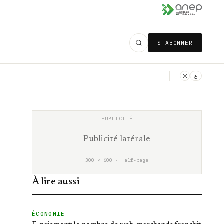
S'ABONNER
ع
Publicité latérale
300 × 600 · Half-page
À lire aussi
ÉCONOMIE