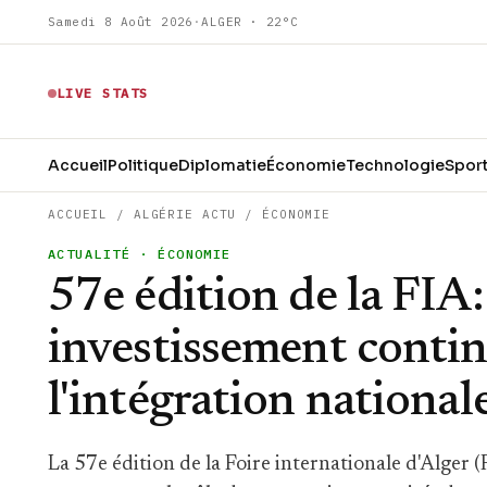
Samedi 8 Août 2026
·
ALGER · 22°C
LIVE STATS
Accueil
Politique
Diplomatie
Économie
Technologie
Spor
ACCUEIL
/
ALGÉRIE ACTU
/
ÉCONOMIE
ACTUALITÉ
· ÉCONOMIE
57e édition de la FIA:
investissement contin
l'intégration national
La 57e édition de la Foire internationale d'Alger (F