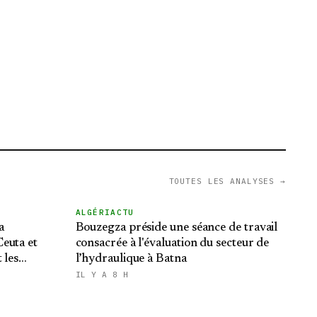
TOUTES LES ANALYSES →
ALGÉRIACTU
a
Bouzegza préside une séance de travail
euta et
consacrée à l'évaluation du secteur de
 les
l’hydraulique à Batna
du Makhzen
IL Y A 8 H