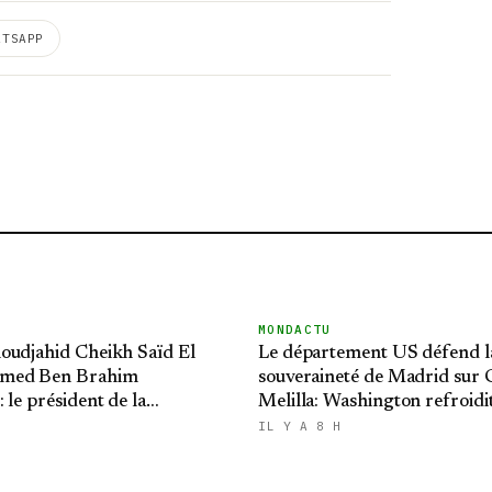
ATSAPP
MONDACTU
oudjahid Cheikh Saïd El
Le département US défend l
med Ben Brahim
souveraineté de Madrid sur C
 le président de la
Melilla: Washington refroidit
 présente ses condoléances
ambitions expansionnistes 
IL Y A 8 H