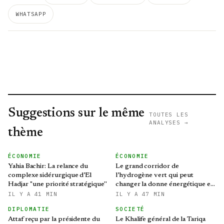
WHATSAPP
Suggestions sur le même
TOUTES LES
ANALYSES →
thème
ÉCONOMIE
ÉCONOMIE
Yahia Bachir: La relance du
Le grand corridor de
complexe sidérurgique d’El
l’hydrogène vert qui peut
Hadjar ''une priorité stratégique''
changer la donne énergétique en
Méditerranée
IL Y A 41 MIN
IL Y A 47 MIN
DIPLOMATIE
SOCIETÉ
Attaf reçu par la présidente du
Le Khalife général de la Tariqa