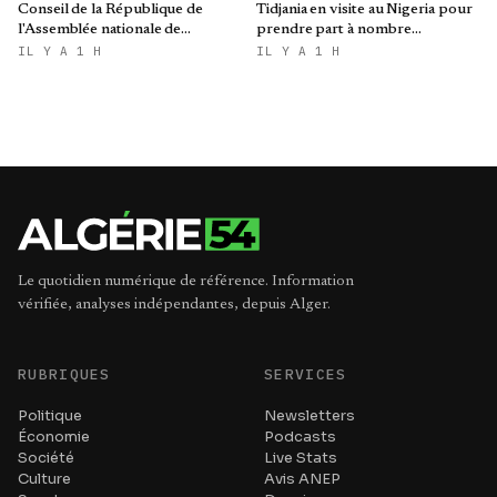
Conseil de la République de
Tidjania en visite au Nigeria pour
l'Assemblée nationale de
prendre part à nombre
Biélorussie
d'activités et de rencontres
IL Y A 1 H
IL Y A 1 H
Le quotidien numérique de référence. Information
vérifiée, analyses indépendantes, depuis Alger.
RUBRIQUES
SERVICES
Politique
Newsletters
Économie
Podcasts
Société
Live Stats
Culture
Avis ANEP