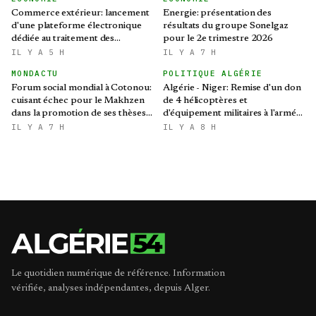
Commerce extérieur: lancement
Energie: présentation des
d'une plateforme électronique
résultats du groupe Sonelgaz
dédiée au traitement des
pour le 2e trimestre 2026
préoccupations des opérateurs
IL Y A 5 H
IL Y A 7 H
économiques
MONDACTU
POLITIQUE ALGÉRIE
Forum social mondial à Cotonou:
Algérie - Niger: Remise d'un don
cuisant échec pour le Makhzen
de 4 hélicoptères et
dans la promotion de ses thèses
d'équipement militaires à l'armée
colonialistes
nigérienne
IL Y A 7 H
IL Y A 8 H
Le quotidien numérique de référence. Information
vérifiée, analyses indépendantes, depuis Alger.