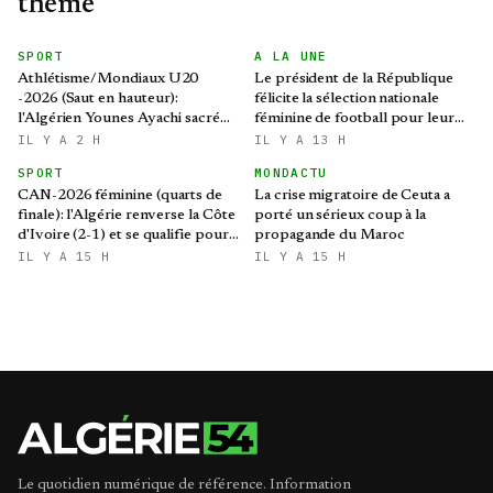
thème
SPORT
A LA UNE
Athlétisme/Mondiaux U20
Le président de la République
-2026 (Saut en hauteur):
félicite la sélection nationale
l'Algérien Younes Ayachi sacré
féminine de football pour leur
champion du monde
qualification au Mondial 2027 et
IL Y A 2 H
IL Y A 13 H
aux demi-finales de la CAN
SPORT
MONDACTU
CAN-2026 féminine (quarts de
La crise migratoire de Ceuta a
finale): l'Algérie renverse la Côte
porté un sérieux coup à la
d'Ivoire (2-1) et se qualifie pour
propagande du Maroc
le Mondial brésilien
IL Y A 15 H
IL Y A 15 H
Le quotidien numérique de référence. Information