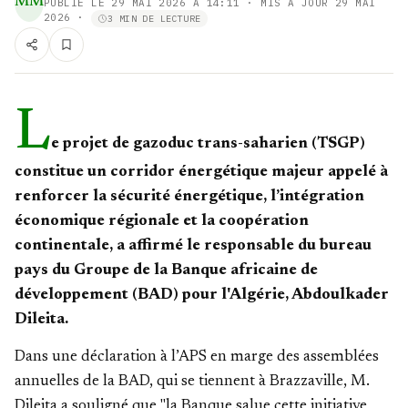
MM
PUBLIÉ LE
29 MAI 2026 À 14:11
· MIS À JOUR 29 MAI
2026
·
3 MIN DE LECTURE
L
e projet de gazoduc trans-saharien (TSGP)
constitue un corridor énergétique majeur appelé à
renforcer la sécurité énergétique, l’intégration
économique régionale et la coopération
continentale, a affirmé le responsable du bureau
pays du Groupe de la Banque africaine de
développement (BAD) pour l'Algérie, Abdoulkader
Dileita.
Dans une déclaration à l’APS en marge des assemblées
annuelles de la BAD, qui se tiennent à Brazzaville, M.
Dileita a souligné que "la Banque salue cette initiative