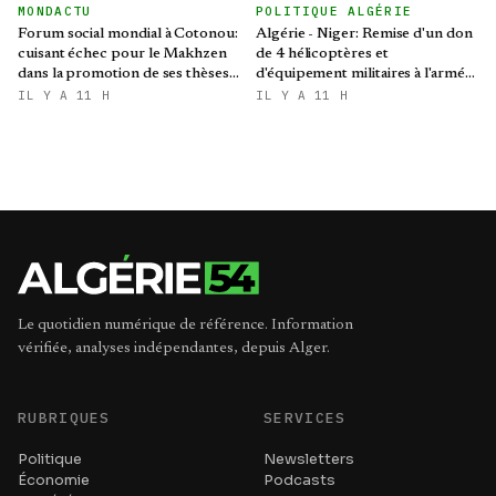
MONDACTU
POLITIQUE ALGÉRIE
Forum social mondial à Cotonou:
Algérie - Niger: Remise d'un don
cuisant échec pour le Makhzen
de 4 hélicoptères et
dans la promotion de ses thèses
d'équipement militaires à l'armée
colonialistes
nigérienne
IL Y A 11 H
IL Y A 11 H
Le quotidien numérique de référence. Information
vérifiée, analyses indépendantes, depuis Alger.
RUBRIQUES
SERVICES
Politique
Newsletters
Économie
Podcasts