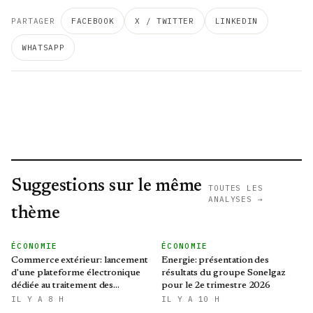
PARTAGER
FACEBOOK
X / TWITTER
LINKEDIN
WHATSAPP
Suggestions sur le même
TOUTES LES
ANALYSES →
thème
ÉCONOMIE
ÉCONOMIE
Commerce extérieur: lancement
Energie: présentation des
d'une plateforme électronique
résultats du groupe Sonelgaz
dédiée au traitement des
pour le 2e trimestre 2026
préoccupations des opérateurs
IL Y A 8 H
IL Y A 10 H
économiques