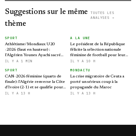
Suggestions sur le même
TOUTES LES
ANALYSES →
thème
SPORT
A LA UNE
Athlétisme/Mondiaux U20
Le président de la République
-2026 (Saut en hauteur) :
félicite la sélection nationale
l'Algérien Younes Ayachi sacré
féminine de football pour leur
champion du monde
qualification au Mondial 2027 et
IL Y A 1 MIN
IL Y A 10 H
aux demi-finales de la CAN
SPORT
MONDACTU
CAN-2026 féminine (quarts de
La crise migratoire de Ceuta a
finale): l'Algérie renverse la Côte
porté un sérieux coup à la
d'Ivoire (2-1) et se qualifie pour
propagande du Maroc
le Mondial brésilien
IL Y A 13 H
IL Y A 13 H