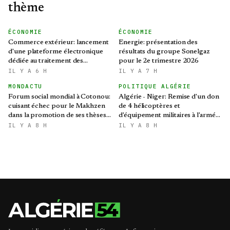
thème
ÉCONOMIE
ÉCONOMIE
Commerce extérieur: lancement
Energie: présentation des
d'une plateforme électronique
résultats du groupe Sonelgaz
dédiée au traitement des
pour le 2e trimestre 2026
préoccupations des opérateurs
IL Y A 6 H
IL Y A 7 H
économiques
MONDACTU
POLITIQUE ALGÉRIE
Forum social mondial à Cotonou:
Algérie - Niger: Remise d'un don
cuisant échec pour le Makhzen
de 4 hélicoptères et
dans la promotion de ses thèses
d'équipement militaires à l'armée
colonialistes
nigérienne
IL Y A 8 H
IL Y A 8 H