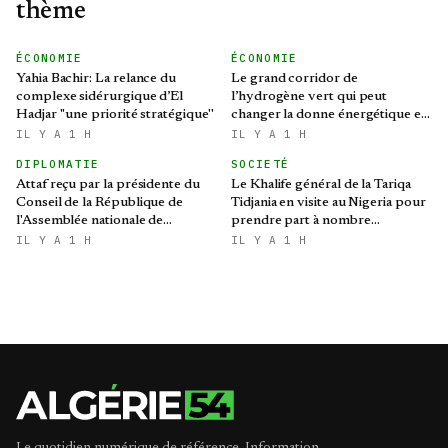
thème
ÉCONOMIE
ÉCONOMIE
Yahia Bachir: La relance du
Le grand corridor de
complexe sidérurgique d’El
l’hydrogène vert qui peut
Hadjar ''une priorité stratégique''
changer la donne énergétique en
Méditerranée
IL Y A 1 H
IL Y A 1 H
DIPLOMATIE
SOCIETÉ
Attaf reçu par la présidente du
Le Khalife général de la Tariqa
Conseil de la République de
Tidjania en visite au Nigeria pour
l'Assemblée nationale de
prendre part à nombre
Biélorussie
d'activités et de rencontres
IL Y A 1 H
IL Y A 1 H