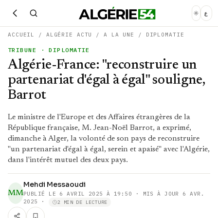
ع
ACCUEIL
/
ALGÉRIE ACTU
/
A LA UNE
/
DIPLOMATIE
TRIBUNE
· DIPLOMATIE
Algérie-France: "reconstruire un
partenariat d'égal à égal" souligne,
Barrot
Le ministre de l'Europe et des Affaires étrangères de la
République française, M. Jean-Noël Barrot, a exprimé,
dimanche à Alger, la volonté de son pays de reconstruire
"un partenariat d'égal à égal, serein et apaisé" avec l'Algérie,
dans l'intérêt mutuel des deux pays.
Mehdi Messaoudi
MM
PUBLIÉ LE
6 AVRIL 2025 À 19:50
· MIS À JOUR 6 AVR.
2025
·
2 MIN DE LECTURE