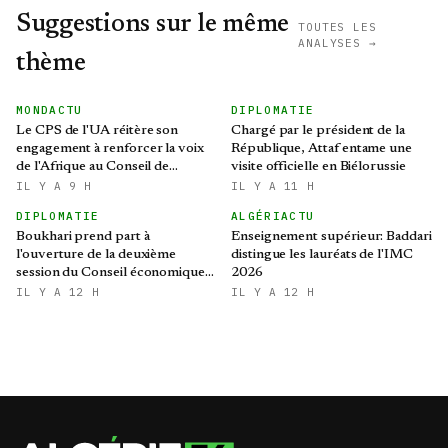
Suggestions sur le même
TOUTES LES
ANALYSES →
thème
MONDACTU
DIPLOMATIE
Le CPS de l'UA réitère son
Chargé par le président de la
engagement à renforcer la voix
République, Attaf entame une
de l'Afrique au Conseil de
visite officielle en Biélorussie
sécurité des Nations Unies
IL Y A 9 H
IL Y A 11 H
DIPLOMATIE
ALGÉRIACTU
Boukhari prend part à
Enseignement supérieur: Baddari
l'ouverture de la deuxième
distingue les lauréats de l'IMC
session du Conseil économique,
2026
social, culturel et
IL Y A 12 H
IL Y A 12 H
environnemental tchadien