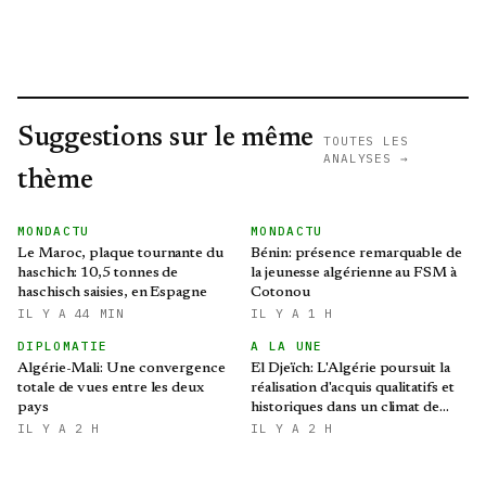
Suggestions sur le même
TOUTES LES
ANALYSES →
thème
MONDACTU
MONDACTU
Le Maroc, plaque tournante du
Bénin: présence remarquable de
haschich: 10,5 tonnes de
la jeunesse algérienne au FSM à
haschisch saisies, en Espagne
Cotonou
IL Y A 44 MIN
IL Y A 1 H
DIPLOMATIE
A LA UNE
Algérie-Mali: Une convergence
El Djeïch: L'Algérie poursuit la
totale de vues entre les deux
réalisation d'acquis qualitatifs et
pays
historiques dans un climat de
sécurité et de stabilité
IL Y A 2 H
IL Y A 2 H