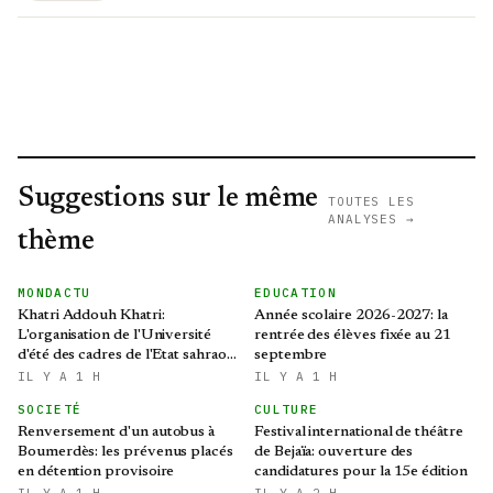
Suggestions sur le même
TOUTES LES
ANALYSES →
thème
MONDACTU
EDUCATION
Khatri Addouh Khatri:
Année scolaire 2026-2027: la
L'organisation de l'Université
rentrée des élèves fixée au 21
d'été des cadres de l'Etat sahraoui
septembre
revêt une grande importance
IL Y A 1 H
IL Y A 1 H
SOCIETÉ
CULTURE
Renversement d'un autobus à
Festival international de théâtre
Boumerdès: les prévenus placés
de Bejaïa: ouverture des
en détention provisoire
candidatures pour la 15e édition