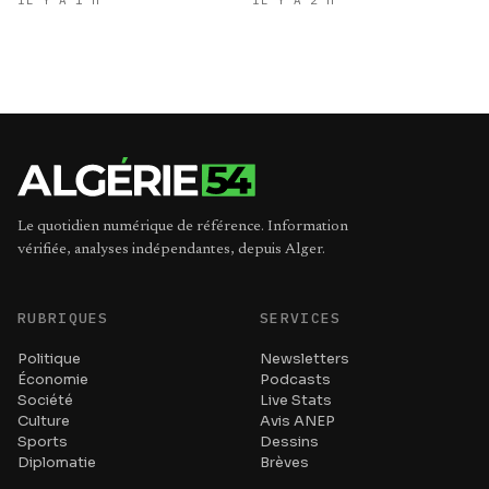
IL Y A 1 H
IL Y A 2 H
Le quotidien numérique de référence. Information
vérifiée, analyses indépendantes, depuis Alger.
RUBRIQUES
SERVICES
Politique
Newsletters
Économie
Podcasts
Société
Live Stats
Culture
Avis ANEP
Sports
Dessins
Diplomatie
Brèves