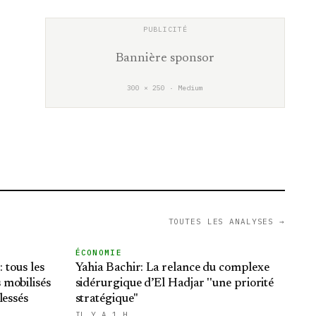
Bannière sponsor
300 × 250 · Medium
TOUTES LES ANALYSES →
ÉCONOMIE
: tous les
Yahia Bachir: La relance du complexe
 mobilisés
sidérurgique d’El Hadjar ''une priorité
lessés
stratégique''
IL Y A 1 H