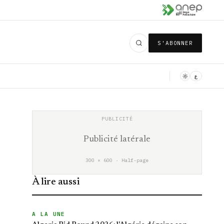
S'ABONNER
ع
Publicité latérale
300 × 600 · Half-page
À lire aussi
A LA UNE