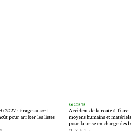
SOCIETÉ
/2027 : tirage au sort
Accident de la route à Tiaret 
oût pour arrêter les listes
moyens humains et matériels
pour la prise en charge des b
N
IL Y A 1 H