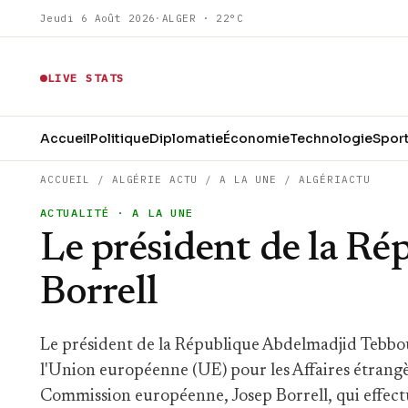
Jeudi 6 Août 2026
·
ALGER · 22°C
LIVE STATS
Accueil
Politique
Diplomatie
Économie
Technologie
Spor
ACCUEIL
/
ALGÉRIE ACTU
/
A LA UNE
/
ALGÉRIACTU
ACTUALITÉ
· A LA UNE
Le président de la Ré
Borrell
Le président de la République Abdelmadjid Tebbou
l'Union européenne (UE) pour les Affaires étrangère
Commission européenne, Josep Borrell, qui effectu