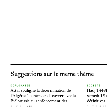
Suggestions sur le même thème
DIPLOMATIE
SOCIETÉ
Attaf souligne la détermination de
Hadj 1448H
l'Algérie à continuer d'œuvrer avec la
samedi 15 a
Biélorussie au renforcement des
définitives
relations bilatérales
IL Y A 1 MIN
IL Y A 5 MI