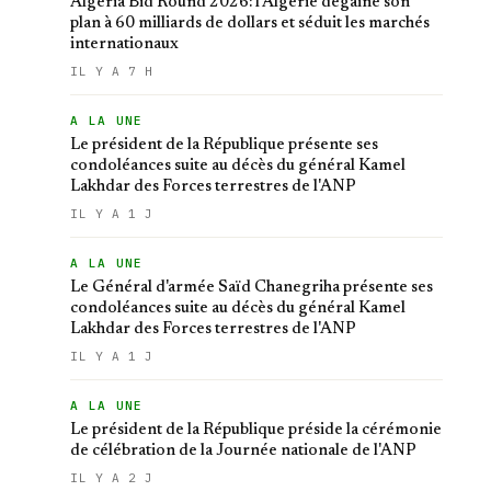
Algeria Bid Round 2026: l'Algérie dégaine son
plan à 60 milliards de dollars et séduit les marchés
internationaux
IL Y A 7 H
A LA UNE
Le président de la République présente ses
condoléances suite au décès du général Kamel
Lakhdar des Forces terrestres de l'ANP
IL Y A 1 J
A LA UNE
Le Général d'armée Saïd Chanegriha présente ses
condoléances suite au décès du général Kamel
Lakhdar des Forces terrestres de l'ANP
IL Y A 1 J
A LA UNE
Le président de la République préside la cérémonie
de célébration de la Journée nationale de l'ANP
IL Y A 2 J