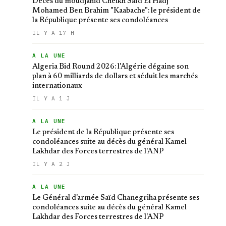
Décès du moudjahid Cheikh Saïd El Hadj
Mohamed Ben Brahim "Kaabache": le président de
la République présente ses condoléances
IL Y A 17 H
A LA UNE
Algeria Bid Round 2026: l'Algérie dégaine son
plan à 60 milliards de dollars et séduit les marchés
internationaux
IL Y A 1 J
A LA UNE
Le président de la République présente ses
condoléances suite au décès du général Kamel
Lakhdar des Forces terrestres de l'ANP
IL Y A 2 J
A LA UNE
Le Général d'armée Saïd Chanegriha présente ses
condoléances suite au décès du général Kamel
Lakhdar des Forces terrestres de l'ANP