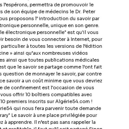
us l’espérons, permettra de promouvoir le
urs de son équipe de médecins le Dr. Peter
us proposons l’ introduction du savoir par
ectronique personnelle, unique en son genre.
e électronique personnelle" est qu'il vous
oir besoin de vous connecter à Internet, pour
particulier à toutes les versions de l’édition
cine » ainsi qu’aux nombreuses vidéos
s ainsi que toutes publications médicales
est que le savoir se partage comme l‘ont fait
as question de monnayer le savoir, par contre
 ce savoir a un coût minime que vous devriez
de de confinement est l'occasion de vous
vous offrir 10 boîtiers compatibles avec
0 premiers inscrits sur Algérie54.com !
erie54 qui nous fera parvenir toute demande
ary" Le savoir à une place privilégiée pour
à apprendre. Il n’est pas sans rappeler la