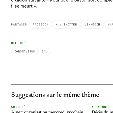
citation suivante « Pour que le Savoir soit complet 
il se meurt ».
PARTAGER
FACEBOOK
X / TWITTER
LINKEDIN
WH
MOTS-CLÉS
CORONAVIRUS
EML
Suggestions sur le même thème
SOCIETÉ
A LA UNE
Alger: organisation mercredi prochain
Décès du m