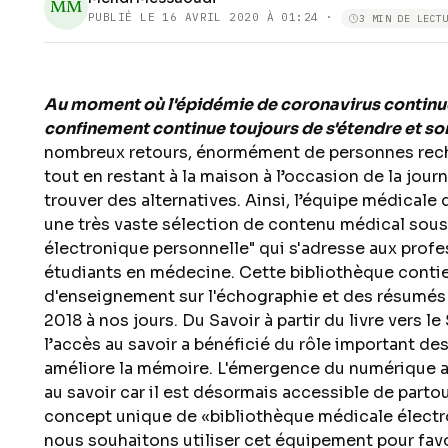
MM
PUBLIÉ LE
16 AVRIL 2020 À 01:24
·
3 MIN DE LECT
Au moment où l'épidémie de coronavirus continue
confinement continue toujours de s'étendre et son
nombreux retours, énormément de personnes rech
tout en restant à la maison à l’occasion de la jou
trouver des alternatives. Ainsi, l’équipe médicale 
une très vaste sélection de contenu médical sous
électronique personnelle" qui s'adresse aux profes
étudiants en médecine. Cette bibliothèque conti
d'enseignement sur l'échographie et des résumés 
2018 à nos jours. Du Savoir à partir du livre vers 
l’accès au savoir a bénéficié du rôle important des 
améliore la mémoire. L'émergence du numérique all
au savoir car il est désormais accessible de parto
concept unique de «bibliothèque médicale électro
nous souhaitons utiliser cet équipement pour favor