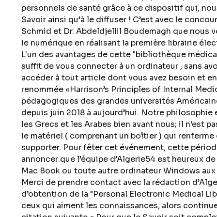
personnels de santé grâce à ce dispositif qui, no
Savoir ainsi qu’à le diffuser ! C’est avec le conco
Schmid et Dr. Abdeldjellil Boudemagh que nous vo
le numérique en réalisant la première librairie él
L'un des avantages de cette "bibliothèque médical
suffit de vous connecter à un ordinateur , sans av
accéder à tout article dont vous avez besoin et en 
renommée «Harrison’s Principles of Internal Medi
pédagogiques des grandes universités Américaine
depuis juin 2018 à aujourd’hui. Notre philosophie 
les Grecs et les Arabes bien avant nous; il n‘est p
le matériel ( comprenant un boîtier ) qui renferme
supporter. Pour fêter cet événement, cette pério
annoncer que l’équipe d’Algerie54 est heureux de 
Mac Book ou toute autre ordinateur Windows aux 1
Merci de prendre contact avec la rédaction d’Alg
d’obtention de la "Personal Electronic Medical Libr
ceux qui aiment les connaissances, alors continuez 