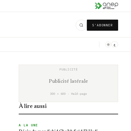
S'ABONNER
ع
Publicité latérale
300 × 600 · Half-page
À lire aussi
A LA UNE