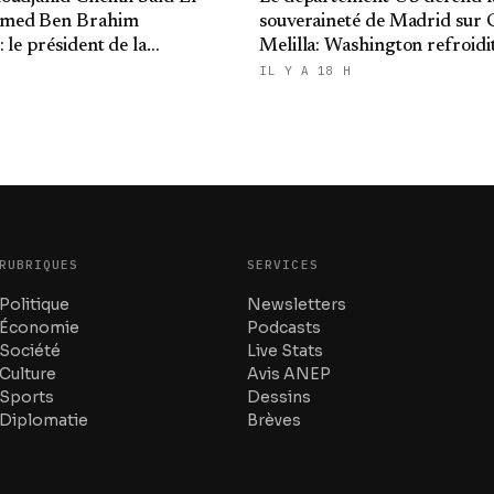
med Ben Brahim
souveraineté de Madrid sur C
 le président de la
Melilla: Washington refroidit
 présente ses condoléances
ambitions expansionnistes 
IL Y A 18 H
RUBRIQUES
SERVICES
Politique
Newsletters
Économie
Podcasts
Société
Live Stats
Culture
Avis ANEP
Sports
Dessins
Diplomatie
Brèves