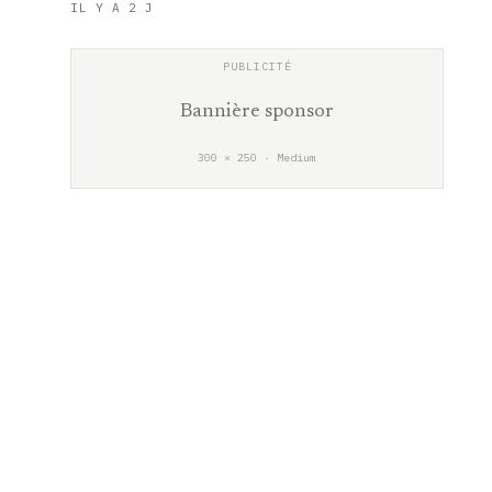
IL Y A 2 J
Bannière sponsor
300 × 250 · Medium