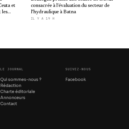
euta et
consacrée à l'évaluation du secteur de
 les
l’hydraulique à Batna
du Makhzen
IL Y A 19 H
LE JOURNAL
SUIVEZ-NOUS
Qui sommes-nous ?
Facebook
Rédaction
Charte éditoriale
Annonceurs
Contact