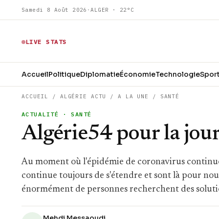
Samedi 8 Août 2026
·
ALGER · 22°C
LIVE STATS
Accueil
Politique
Diplomatie
Économie
Technologie
Spor
ACCUEIL
/
ALGÉRIE ACTU
/
A LA UNE
/
SANTÉ
ACTUALITÉ
· SANTÉ
Algérie54 pour la jou
Au moment où l'épidémie de coronavirus continue
continue toujours de s'étendre et sont là pour no
énormément de personnes recherchent des solution
Mehdi Messaoudi