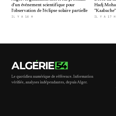
d'un événement scientifique pour
Hadj Moha
l'observation de l'éclipse solaire partielle
"Kaabache":
République
IL Y A 14 H
IL Y A 17 H
Le quotidien numérique de référence. Information
vérifiée, analyses indépendantes, depuis Alger.