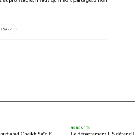
et profitable, il faut qu’il soit partagé.Sinon
ATSAPP
MONDACTU
oudjahid Cheikh Saïd El
Le département US défend l