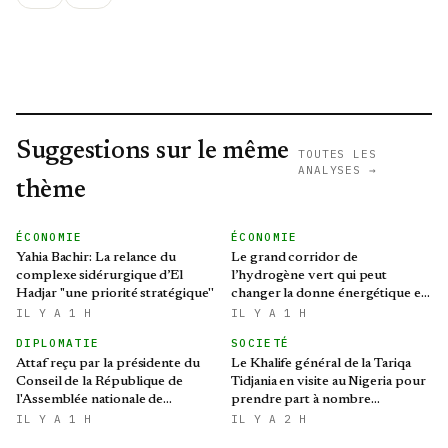
Suggestions sur le même
TOUTES LES
ANALYSES →
thème
ÉCONOMIE
ÉCONOMIE
Yahia Bachir: La relance du
Le grand corridor de
complexe sidérurgique d’El
l’hydrogène vert qui peut
Hadjar ''une priorité stratégique''
changer la donne énergétique en
Méditerranée
IL Y A 1 H
IL Y A 1 H
DIPLOMATIE
SOCIETÉ
Attaf reçu par la présidente du
Le Khalife général de la Tariqa
Conseil de la République de
Tidjania en visite au Nigeria pour
l'Assemblée nationale de
prendre part à nombre
Biélorussie
d'activités et de rencontres
IL Y A 1 H
IL Y A 2 H