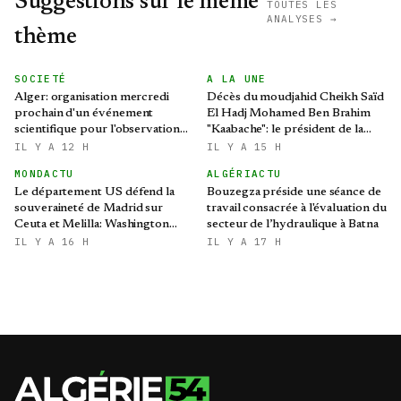
Suggestions sur le même
TOUTES LES
ANALYSES →
thème
SOCIETÉ
A LA UNE
Alger: organisation mercredi
Décès du moudjahid Cheikh Saïd
prochain d'un événement
El Hadj Mohamed Ben Brahim
scientifique pour l'observation
"Kaabache": le président de la
de l'éclipse solaire partielle
République présente ses
IL Y A 12 H
IL Y A 15 H
condoléances
MONDACTU
ALGÉRIACTU
Le département US défend la
Bouzegza préside une séance de
souveraineté de Madrid sur
travail consacrée à l'évaluation du
Ceuta et Melilla: Washington
secteur de l’hydraulique à Batna
refroidit les ambitions
IL Y A 16 H
IL Y A 17 H
expansionnistes du Makhzen