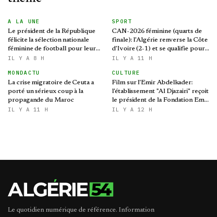
A LA UNE
SPORT
Le président de la République
CAN-2026 féminine (quarts de
félicite la sélection nationale
finale): l'Algérie renverse la Côte
féminine de football pour leur
d'Ivoire (2-1) et se qualifie pour
qualification au Mondial 2027 et
le Mondial brésilien
IL Y A 8 H
IL Y A 11 H
aux demi-finales de la CAN
MONDACTU
CULTURE
La crise migratoire de Ceuta a
Film sur l'Emir Abdelkader:
porté un sérieux coup à la
l'établissement "Al Djazairi" reçoit
propagande du Maroc
le président de la Fondation Emir
Abdelkader
IL Y A 11 H
IL Y A 12 H
Le quotidien numérique de référence. Information