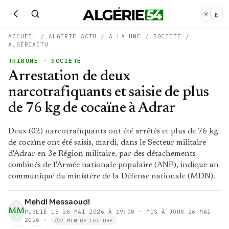
ع
ACCUEIL
/
ALGÉRIE ACTU
/
A LA UNE
/
SOCIETÉ
/
ALGÉRIACTU
TRIBUNE
· SOCIETÉ
Arrestation de deux
narcotrafiquants et saisie de plus
de 76 kg de cocaïne à Adrar
Deux (02) narcotrafiquants ont été arrêtés et plus de 76 kg
de cocaïne ont été saisis, mardi, dans le Secteur militaire
d'Adrar en 3e Région militaire, par des détachements
combinés de l'Armée nationale populaire (ANP), indique un
communiqué du ministère de la Défense nationale (MDN).
Mehdi Messaoudi
MM
PUBLIÉ LE
26 MAI 2026 À 19:00
· MIS À JOUR 26 MAI
2026
·
2 MIN DE LECTURE