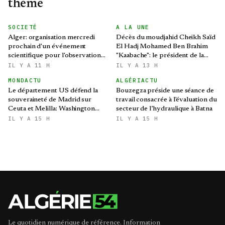
thème
SOCIETÉ
A LA UNE
Alger: organisation mercredi
Décès du moudjahid Cheikh Saïd
prochain d'un événement
El Hadj Mohamed Ben Brahim
scientifique pour l'observation
"Kaabache": le président de la
de l'éclipse solaire partielle
République présente ses
IL Y A 11 H
IL Y A 13 H
condoléances
MONDACTU
ALGÉRIACTU
Le département US défend la
Bouzegza préside une séance de
souveraineté de Madrid sur
travail consacrée à l'évaluation du
Ceuta et Melilla: Washington
secteur de l’hydraulique à Batna
refroidit les ambitions
IL Y A 15 H
IL Y A 15 H
expansionnistes du Makhzen
Le quotidien numérique de référence. Information