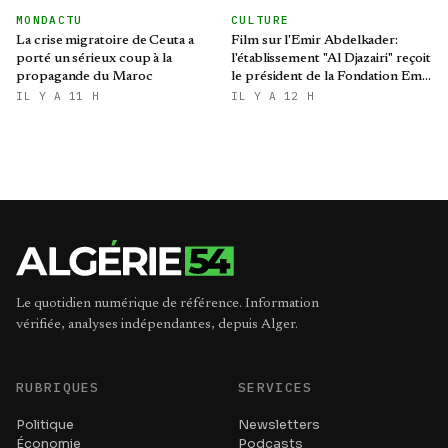
aux demi-finales de la CAN
MONDACTU
CULTURE
La crise migratoire de Ceuta a
Film sur l'Emir Abdelkader:
porté un sérieux coup à la
l'établissement "Al Djazairi" reçoit
propagande du Maroc
le président de la Fondation Emir
Abdelkader
IL Y A 11 H
IL Y A 12 H
Le quotidien numérique de référence. Information
vérifiée, analyses indépendantes, depuis Alger.
RUBRIQUES
SERVICES
Politique
Newsletters
Économie
Podcasts