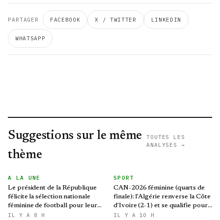
PARTAGER
FACEBOOK
X / TWITTER
LINKEDIN
WHATSAPP
Suggestions sur le même
TOUTES LES
ANALYSES →
thème
A LA UNE
SPORT
Le président de la République
CAN-2026 féminine (quarts de
félicite la sélection nationale
finale): l'Algérie renverse la Côte
féminine de football pour leur
d'Ivoire (2-1) et se qualifie pour
qualification au Mondial 2027 et
le Mondial brésilien
IL Y A 8 H
IL Y A 10 H