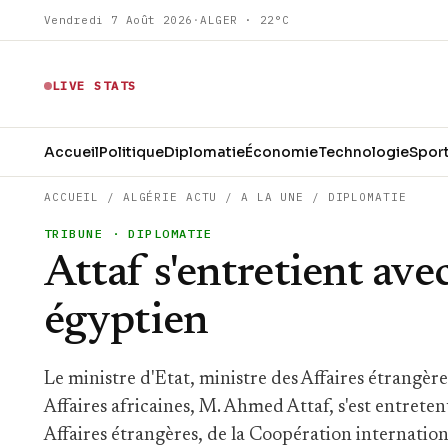
Vendredi 7 Août 2026
·
ALGER · 22°C
LIVE STATS
Accueil
Politique
Diplomatie
Économie
Technologie
Spor
ACCUEIL
/
ALGÉRIE ACTU
/
A LA UNE
/
DIPLOMATIE
TRIBUNE
· DIPLOMATIE
Attaf s'entretient av
égyptien
Le ministre d'Etat, ministre des Affaires étrangèr
Affaires africaines, M. Ahmed Attaf, s'est entreten
Affaires étrangères, de la Coopération internation