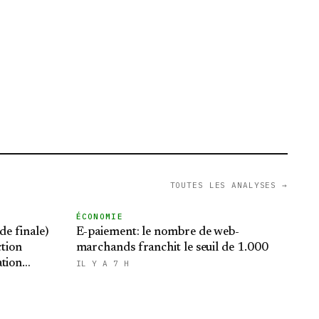
TOUTES LES ANALYSES →
ÉCONOMIE
e finale)
E-paiement: le nombre de web-
ction
marchands franchit le seuil de 1.000
ation
IL Y A 7 H
en