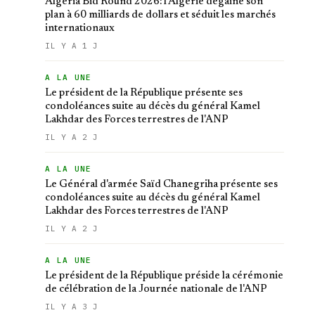
Algeria Bid Round 2026: l'Algérie dégaine son
plan à 60 milliards de dollars et séduit les marchés
internationaux
IL Y A 1 J
A LA UNE
Le président de la République présente ses
condoléances suite au décès du général Kamel
Lakhdar des Forces terrestres de l'ANP
IL Y A 2 J
A LA UNE
Le Général d'armée Saïd Chanegriha présente ses
condoléances suite au décès du général Kamel
Lakhdar des Forces terrestres de l'ANP
IL Y A 2 J
A LA UNE
Le président de la République préside la cérémonie
de célébration de la Journée nationale de l'ANP
IL Y A 3 J