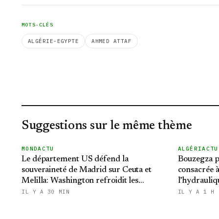
MOTS-CLÉS
ALGÉRIE-EGYPTE
AHMED ATTAF
Suggestions sur le même thème
MONDACTU
ALGÉRIACTU
Le département US défend la
Bouzegza pr
souveraineté de Madrid sur Ceuta et
consacrée à
Melilla: Washington refroidit les
l’hydrauliq
ambitions expansionnistes du Makhzen
IL Y A 30 MIN
IL Y A 1 H