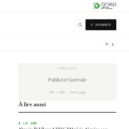
S'ABONNER
ع
Publicité latérale
300 × 600 · Half-page
À lire aussi
A LA UNE