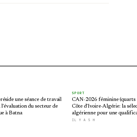
SPORT
éside une séance de travail
CAN-2026 féminine (quarts d
 l'évaluation du secteur de
Côte d'Ivoire-Algérie: la séle
ue à Batna
algérienne pour une qualific
historique au Mondial brésili
IL Y A 5 H