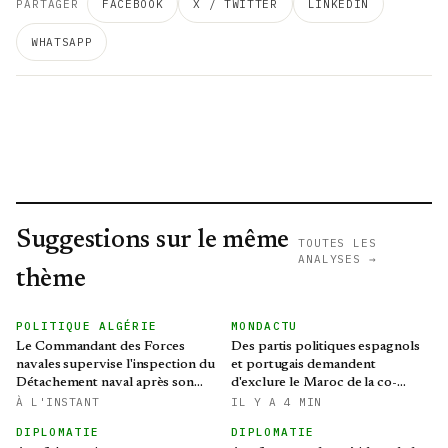
PARTAGER
FACEBOOK
X / TWITTER
LINKEDIN
WHATSAPP
Suggestions sur le même
TOUTES LES
ANALYSES →
thème
POLITIQUE ALGÉRIE
MONDACTU
Le Commandant des Forces
Des partis politiques espagnols
navales supervise l'inspection du
et portugais demandent
Détachement naval après son
d'exclure le Maroc de la co-
retour de la Campagne
organisation du Mondial-2030
À L'INSTANT
IL Y A 4 MIN
d'instruction "été-2026"
DIPLOMATIE
DIPLOMATIE