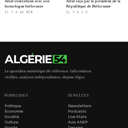
Attaf s'entretient avec son
Attaf reçu par le président de la
homologue biélorusse
République de Biélorussie
IL Y A 44 MIN
IL Y A 2 H
Le quotidien numérique de référence. Information
vérifiée, analyses indépendantes, depuis Alger.
RUBRIQUES
SERVICES
Politique
Newsletters
Économie
Podcasts
Société
Live Stats
Culture
Avis ANEP
Sports
Dessins