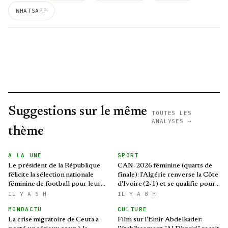
WHATSAPP
Suggestions sur le même
TOUTES LES
ANALYSES →
thème
A LA UNE
SPORT
Le président de la République
CAN-2026 féminine (quarts de
félicite la sélection nationale
finale): l'Algérie renverse la Côte
féminine de football pour leur
d'Ivoire (2-1) et se qualifie pour
qualification au Mondial 2027 et
le Mondial brésilien
IL Y A 5 H
IL Y A 8 H
aux demi-finales de la CAN
MONDACTU
CULTURE
La crise migratoire de Ceuta a
Film sur l'Emir Abdelkader: