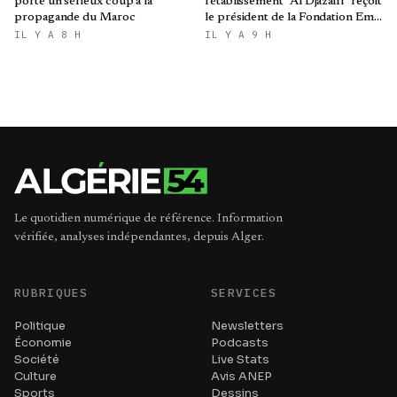
porté un sérieux coup à la
l'établissement "Al Djazairi" reçoit
propagande du Maroc
le président de la Fondation Emir
Abdelkader
IL Y A 8 H
IL Y A 9 H
Le quotidien numérique de référence. Information
vérifiée, analyses indépendantes, depuis Alger.
RUBRIQUES
SERVICES
Politique
Newsletters
Économie
Podcasts
Société
Live Stats
Culture
Avis ANEP
Sports
Dessins