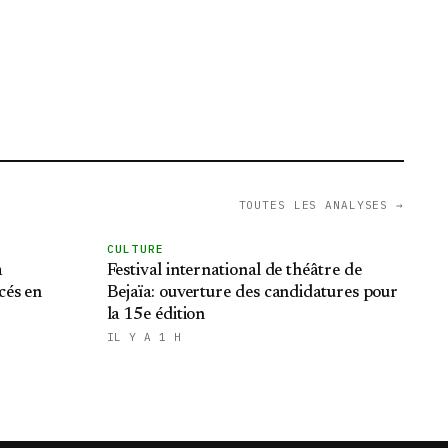
TOUTES LES ANALYSES →
CULTURE
à
Festival international de théâtre de
cés en
Bejaïa: ouverture des candidatures pour
la 15e édition
IL Y A 1 H