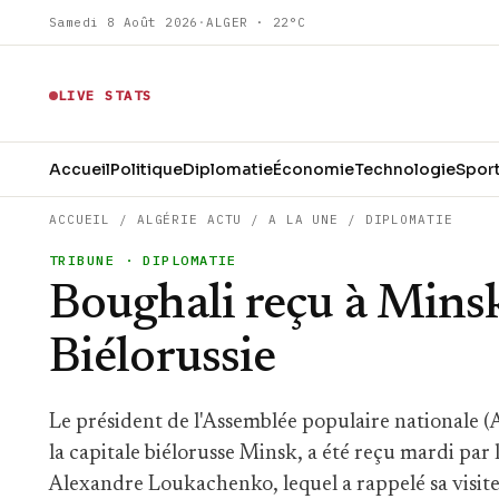
Samedi 8 Août 2026
·
ALGER · 22°C
LIVE STATS
Accueil
Politique
Diplomatie
Économie
Technologie
Spor
ACCUEIL
/
ALGÉRIE ACTU
/
A LA UNE
/
DIPLOMATIE
TRIBUNE
· DIPLOMATIE
Boughali reçu à Minsk 
Biélorussie
Le président de l'Assemblée populaire nationale (A
la capitale biélorusse Minsk, a été reçu mardi par 
Alexandre Loukachenko, lequel a rappelé sa visite e