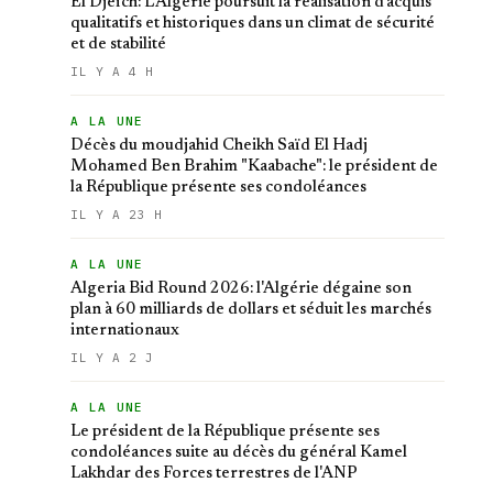
El Djeïch: L'Algérie poursuit la réalisation d'acquis
qualitatifs et historiques dans un climat de sécurité
et de stabilité
IL Y A 4 H
A LA UNE
Décès du moudjahid Cheikh Saïd El Hadj
Mohamed Ben Brahim "Kaabache": le président de
la République présente ses condoléances
IL Y A 23 H
A LA UNE
Algeria Bid Round 2026: l'Algérie dégaine son
plan à 60 milliards de dollars et séduit les marchés
internationaux
IL Y A 2 J
A LA UNE
Le président de la République présente ses
condoléances suite au décès du général Kamel
Lakhdar des Forces terrestres de l'ANP