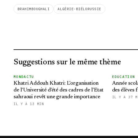
BRAHIMBOUGHALI
ALGÉRIE-BIÉLORUSSIE
Suggestions sur le même thème
MONDACTU
EDUCATION
Khatri Addouh Khatri: L'organisation
Année scol
de l'Université d'été des cadres de l'Etat
des élèves 
sahraoui revêt une grande importance
IL Y A 37 M
IL Y A 13 MIN