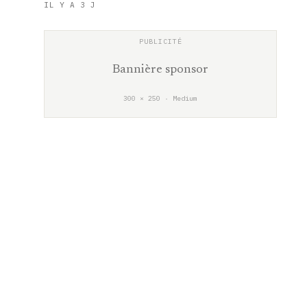
IL Y A 3 J
Bannière sponsor
300 × 250 · Medium