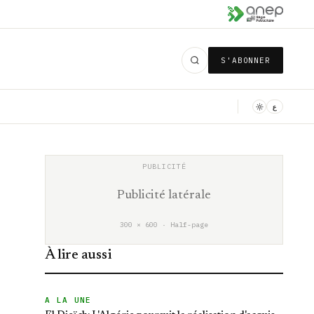
S'ABONNER
ع
Publicité latérale
300 × 600 · Half-page
À lire aussi
A LA UNE