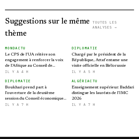
Suggestions sur le même
TOUTES LES
ANALYSES →
thème
MONDACTU
DIPLOMATIE
Le CPS de l'UA réitère son
Chargé par le président de la
engagement à renforcer la voix
République, Attaf entame une
de l'Afrique au Conseil de
visite officielle en Biélorussie
sécurité des Nations Unies
IL Y A 4 H
IL Y A 5 H
DIPLOMATIE
ALGÉRIACTU
Boukhari prend part à
Enseignement supérieur: Baddari
l'ouverture de la deuxième
distingue les lauréats de l'IMC
session du Conseil économique,
2026
social, culturel et
IL Y A 7 H
IL Y A 7 H
environnemental tchadien