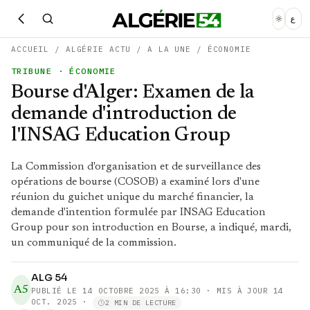
ع
ACCUEIL
/
ALGÉRIE ACTU
/
A LA UNE
/
ÉCONOMIE
TRIBUNE
· ÉCONOMIE
Bourse d'Alger: Examen de la
demande d'introduction de
l'INSAG Education Group
La Commission d'organisation et de surveillance des
opérations de bourse (COSOB) a examiné lors d'une
réunion du guichet unique du marché financier, la
demande d'intention formulée par INSAG Education
Group pour son introduction en Bourse, a indiqué, mardi,
un communiqué de la commission.
ALG 54
A5
PUBLIÉ LE
14 OCTOBRE 2025 À 16:30
· MIS À JOUR 14
OCT. 2025
·
2 MIN DE LECTURE