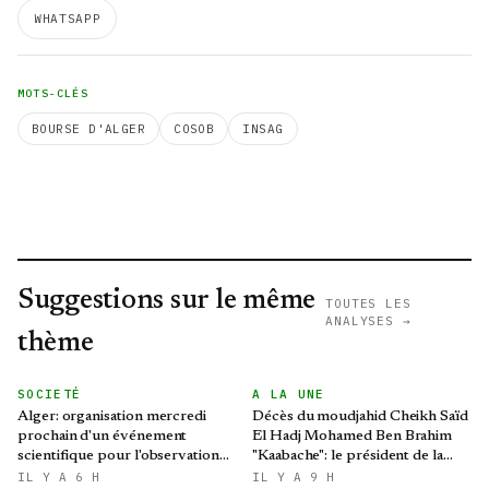
WHATSAPP
MOTS-CLÉS
BOURSE D'ALGER
COSOB
INSAG
Suggestions sur le même
TOUTES LES
ANALYSES →
thème
SOCIETÉ
A LA UNE
Alger: organisation mercredi
Décès du moudjahid Cheikh Saïd
prochain d'un événement
El Hadj Mohamed Ben Brahim
scientifique pour l'observation
"Kaabache": le président de la
de l'éclipse solaire partielle
République présente ses
IL Y A 6 H
IL Y A 9 H