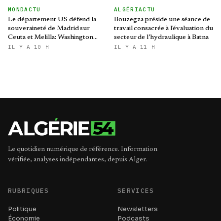
condoléances
MONDACTU
ALGÉRIACTU
Le département US défend la
Bouzegza préside une séance de
souveraineté de Madrid sur
travail consacrée à l'évaluation du
Ceuta et Melilla: Washington
secteur de l’hydraulique à Batna
refroidit les ambitions
IL Y A 10 H
IL Y A 11 H
expansionnistes du Makhzen
Le quotidien numérique de référence. Information
vérifiée, analyses indépendantes, depuis Alger.
RUBRIQUES
SERVICES
Politique
Newsletters
Économie
Podcasts