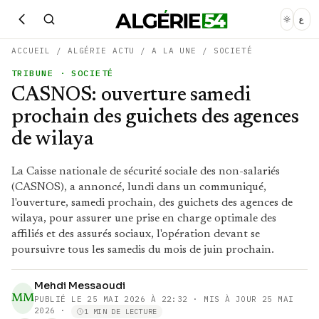
ع
ACCUEIL
/
ALGÉRIE ACTU
/
A LA UNE
/
SOCIETÉ
TRIBUNE
· SOCIETÉ
CASNOS: ouverture samedi
prochain des guichets des agences
de wilaya
La Caisse nationale de sécurité sociale des non-salariés
(CASNOS), a annoncé, lundi dans un communiqué,
l'ouverture, samedi prochain, des guichets des agences de
wilaya, pour assurer une prise en charge optimale des
affiliés et des assurés sociaux, l'opération devant se
poursuivre tous les samedis du mois de juin prochain.
Mehdi Messaoudi
MM
PUBLIÉ LE
25 MAI 2026 À 22:32
· MIS À JOUR 25 MAI
2026
·
1 MIN DE LECTURE