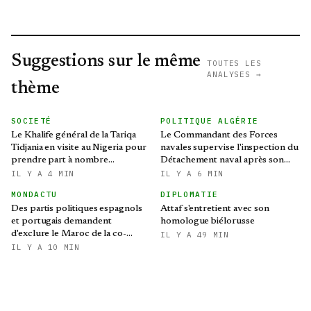
Suggestions sur le même
TOUTES LES
ANALYSES →
thème
SOCIETÉ
POLITIQUE ALGÉRIE
Le Khalife général de la Tariqa
Le Commandant des Forces
Tidjania en visite au Nigeria pour
navales supervise l'inspection du
prendre part à nombre
Détachement naval après son
d'activités et de rencontres
retour de la Campagne
IL Y A 4 MIN
IL Y A 6 MIN
d'instruction "été-2026"
MONDACTU
DIPLOMATIE
Des partis politiques espagnols
Attaf s'entretient avec son
et portugais demandent
homologue biélorusse
d'exclure le Maroc de la co-
IL Y A 49 MIN
organisation du Mondial-2030
IL Y A 10 MIN