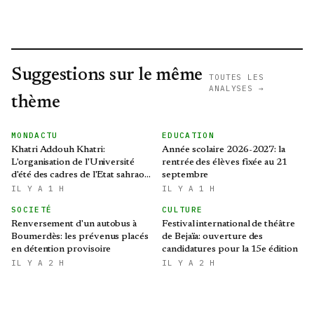
Suggestions sur le même
TOUTES LES
ANALYSES →
thème
MONDACTU
EDUCATION
Khatri Addouh Khatri:
Année scolaire 2026-2027: la
L'organisation de l'Université
rentrée des élèves fixée au 21
d'été des cadres de l'Etat sahraoui
septembre
revêt une grande importance
IL Y A 1 H
IL Y A 1 H
SOCIETÉ
CULTURE
Renversement d'un autobus à
Festival international de théâtre
Boumerdès: les prévenus placés
de Bejaïa: ouverture des
en détention provisoire
candidatures pour la 15e édition
IL Y A 2 H
IL Y A 2 H