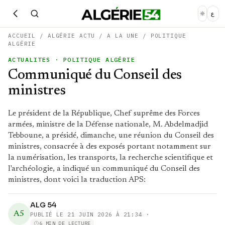
ع
ACCUEIL
/
ALGÉRIE ACTU
/
A LA UNE
/
POLITIQUE
ALGÉRIE
ACTUALITES
· POLITIQUE ALGÉRIE
Communiqué du Conseil des
ministres
Le président de la République, Chef suprême des Forces
armées, ministre de la Défense nationale, M. Abdelmadjid
Tebboune, a présidé, dimanche, une réunion du Conseil des
ministres, consacrée à des exposés portant notamment sur
la numérisation, les transports, la recherche scientifique et
l'archéologie, a indiqué un communiqué du Conseil des
ministres, dont voici la traduction APS:
ALG 54
A5
PUBLIÉ LE
21 JUIN 2026 À 21:34
·
6 MIN DE LECTURE