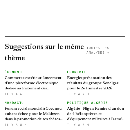
Suggestions sur le même
TOUTES LES
ANALYSES →
thème
ÉCONOMIE
ÉCONOMIE
Commerce extérieur: lancement
Energie: présentation des
d'une plateforme électronique
résultats du groupe Sonelgaz
dédiée au traitement des
pour le 2e trimestre 2026
préoccupations des opérateurs
IL Y A 6 H
IL Y A 7 H
économiques
MONDACTU
POLITIQUE ALGÉRIE
Forum social mondial à Cotonou:
Algérie - Niger: Remise d'un don
cuisant échec pour le Makhzen
de 4 hélicoptères et
dans la promotion de ses thèses
d'équipement militaires à l'armée
colonialistes
nigérienne
IL Y A 8 H
IL Y A 8 H