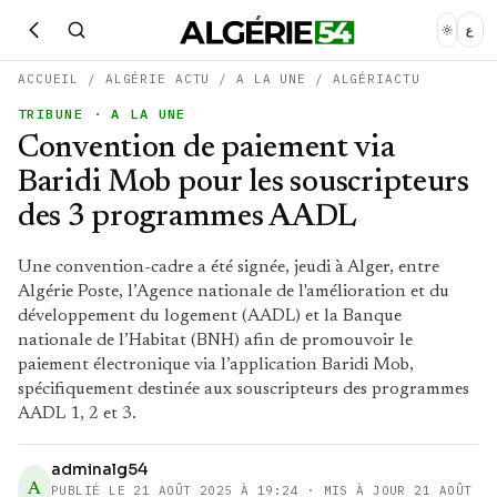
ع
ACCUEIL
/
ALGÉRIE ACTU
/
A LA UNE
/
ALGÉRIACTU
TRIBUNE
· A LA UNE
Convention de paiement via
Baridi Mob pour les souscripteurs
des 3 programmes AADL
Une convention-cadre a été signée, jeudi à Alger, entre
Algérie Poste, l’Agence nationale de l'amélioration et du
développement du logement (AADL) et la Banque
nationale de l’Habitat (BNH) afin de promouvoir le
paiement électronique via l’application Baridi Mob,
spécifiquement destinée aux souscripteurs des programmes
AADL 1, 2 et 3.
adminalg54
A
PUBLIÉ LE
21 AOÛT 2025 À 19:24
· MIS À JOUR 21 AOÛT