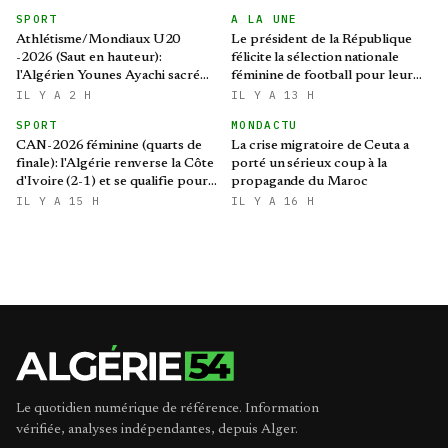
SPORT
A LA UNE
Athlétisme/Mondiaux U20
Le président de la République
-2026 (Saut en hauteur):
félicite la sélection nationale
l'Algérien Younes Ayachi sacré
féminine de football pour leur
champion du monde
qualification au Mondial 2027 et
IL Y A 2 H
IL Y A 13 H
aux demi-finales de la CAN
SPORT
MONDACTU
CAN-2026 féminine (quarts de
La crise migratoire de Ceuta a
finale): l'Algérie renverse la Côte
porté un sérieux coup à la
d'Ivoire (2-1) et se qualifie pour
propagande du Maroc
le Mondial brésilien
IL Y A 15 H
IL Y A 16 H
Le quotidien numérique de référence. Information
vérifiée, analyses indépendantes, depuis Alger.