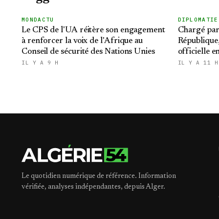
MONDACTU
DIPLOMATIE
Le CPS de l'UA réitère son engagement
Chargé par 
à renforcer la voix de l'Afrique au
République,
Conseil de sécurité des Nations Unies
officielle e
IL Y A 9 H
IL Y A 11 H
Le quotidien numérique de référence. Information
vérifiée, analyses indépendantes, depuis Alger.