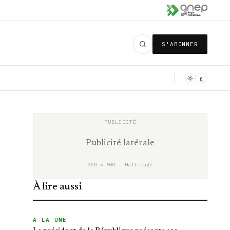
S'ABONNER
ع
Publicité latérale
300 × 600 · Half-page
À lire aussi
A LA UNE