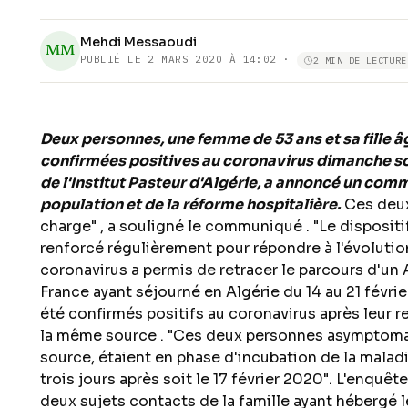
Mehdi Messaoudi
MM
PUBLIÉ LE
2 MARS 2020 À 14:02
·
2 MIN DE LECTURE
Deux personnes, une femme de 53 ans et sa fille â
confirmées positives au coronavirus dimanche soi
de l'Institut Pasteur d'Algérie, a annoncé un comm
population et de la réforme hospitalière.
Ces deux
charge" , a souligné le communiqué . "Le dispositif
renforcé régulièrement pour répondre à l'évolutio
coronavirus a permis de retracer le parcours d'un A
France ayant séjourné en Algérie du 14 au 21 févrie
été confirmés positifs au coronavirus après leur re
la même source . "Ces deux personnes asymptomat
source, étaient en phase d'incubation de la malad
trois jours après soit le 17 février 2020". L'enquê
deux sujets contacts de la famille ayant hébergé 