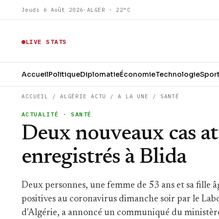
Jeudi 6 Août 2026
·
ALGER · 22°C
LIVE STATS
Accueil
Politique
Diplomatie
Économie
Technologie
Spor
ACCUEIL
/
ALGÉRIE ACTU
/
A LA UNE
/
SANTÉ
ACTUALITÉ
· SANTÉ
Deux nouveaux cas att
enregistrés à Blida
Deux personnes, une femme de 53 ans et sa fille â
positives au coronavirus dimanche soir par le Labo
d'Algérie, a annoncé un communiqué du ministère 