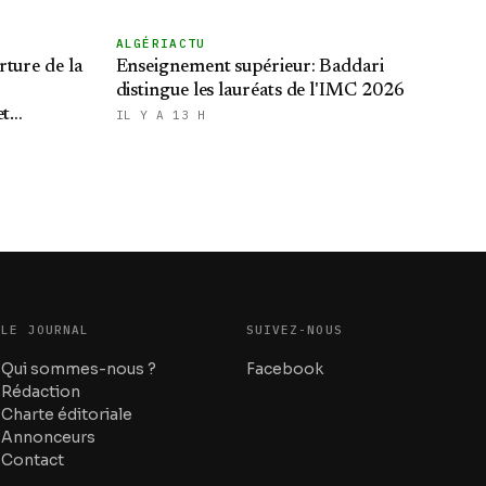
ALGÉRIACTU
rture de la
Enseignement supérieur: Baddari
distingue les lauréats de l'IMC 2026
et
IL Y A 13 H
LE JOURNAL
SUIVEZ-NOUS
Qui sommes-nous ?
Facebook
Rédaction
Charte éditoriale
Annonceurs
Contact