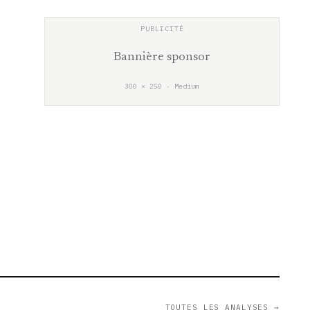
Bannière sponsor
300 × 250 · Medium
TOUTES LES ANALYSES →