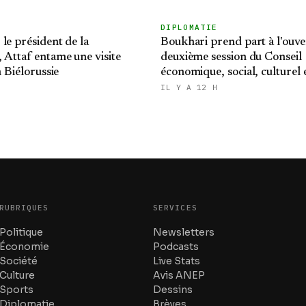
DIPLOMATIE
le président de la
Boukhari prend part à l'ouve
 Attaf entame une visite
deuxième session du Conseil
n Biélorussie
économique, social, culturel 
environnemental tchadien
IL Y A 12 H
RUBRIQUES
SERVICES
Politique
Newsletters
Économie
Podcasts
Société
Live Stats
Culture
Avis ANEP
Sports
Dessins
Diplomatie
Brèves