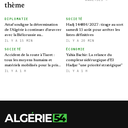
thème
DIPLOMATIE
SOCIETÉ
Attaf souligne la détermination
Hadj 1448H/2027 : tirage au sort
de l'Algérie à continuer d'œuvrer
samedi 15 août pour arrêter les
avec la Biélorussie au
listes définitives
renforcement des relations
IL Y A 15 MIN
IL Y A 20 MIN
bilatérales
SOCIETÉ
ÉCONOMIE
Accident de la route à Tiaret :
Yahia Bachir: La relance du
tous les moyens humains et
complexe sidérurgique d’El
matériels mobilisés pour la prise
Hadjar ''une priorité stratégique''
en charge des blessés
IL Y A 1 H
IL Y A 1 H