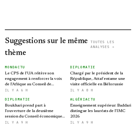
Suggestions sur le même
TOUTES LES
ANALYSES →
thème
MONDACTU
DIPLOMATIE
Le CPS de l'UA réitère son
Chargé par le président de la
engagement à renforcer la voix
République, Attaf entame une
de l'Afrique au Conseil de
visite officielle en Biélorussie
sécurité des Nations Unies
IL Y A 6 H
IL Y A 8 H
DIPLOMATIE
ALGÉRIACTU
Boukhari prend part à
Enseignement supérieur: Baddari
l'ouverture de la deuxième
distingue les lauréats de l'IMC
session du Conseil économique,
2026
social, culturel et
IL Y A 9 H
IL Y A 9 H
environnemental tchadien