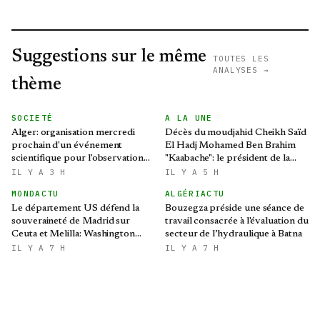
Suggestions sur le même
TOUTES LES
ANALYSES →
thème
SOCIETÉ
A LA UNE
Alger: organisation mercredi
Décès du moudjahid Cheikh Saïd
prochain d'un événement
El Hadj Mohamed Ben Brahim
scientifique pour l'observation
"Kaabache": le président de la
de l'éclipse solaire partielle
République présente ses
IL Y A 3 H
IL Y A 5 H
condoléances
MONDACTU
ALGÉRIACTU
Le département US défend la
Bouzegza préside une séance de
souveraineté de Madrid sur
travail consacrée à l'évaluation du
Ceuta et Melilla: Washington
secteur de l’hydraulique à Batna
refroidit les ambitions
IL Y A 7 H
IL Y A 7 H
expansionnistes du Makhzen