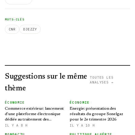
MOTS-CLÉS
CNR
DJEZZY
Suggestions sur le même
TOUTES LES
ANALYSES →
thème
ÉCONOMIE
ÉCONOMIE
Commerce extérieur: lancement
Energie: présentation des
d'une plateforme électronique
résultats du groupe Sonelgaz
dédiée au traitement des
pour le 2e trimestre 2026
préoccupations des opérateurs
IL Y A 8 H
IL Y A 10 H
économiques
MONDACTU
POLITIQUE ALGÉRIE