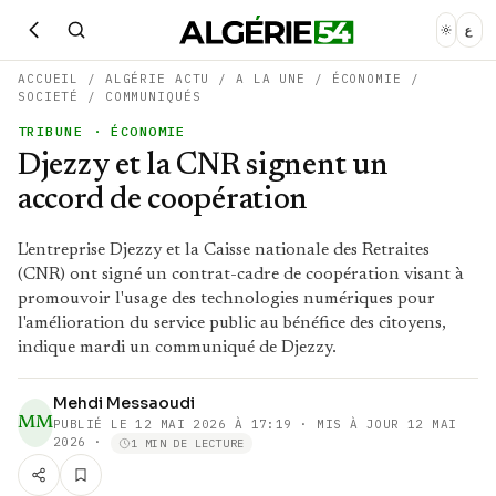
ع
ACCUEIL
/
ALGÉRIE ACTU
/
A LA UNE
/
ÉCONOMIE
/
SOCIETÉ
/
COMMUNIQUÉS
TRIBUNE
· ÉCONOMIE
Djezzy et la CNR signent un
accord de coopération
L'entreprise Djezzy et la Caisse nationale des Retraites
(CNR) ont signé un contrat-cadre de coopération visant à
promouvoir l'usage des technologies numériques pour
l'amélioration du service public au bénéfice des citoyens,
indique mardi un communiqué de Djezzy.
Mehdi Messaoudi
MM
PUBLIÉ LE
12 MAI 2026 À 17:19
· MIS À JOUR 12 MAI
2026
·
1 MIN DE LECTURE