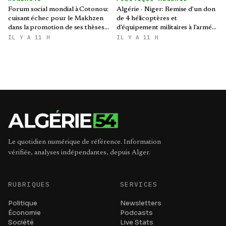
Forum social mondial à Cotonou:
Algérie - Niger: Remise d'un don
cuisant échec pour le Makhzen
de 4 hélicoptères et
dans la promotion de ses thèses
d'équipement militaires à l'armée
colonialistes
nigérienne
IL Y A 11 H
IL Y A 11 H
Le quotidien numérique de référence. Information
vérifiée, analyses indépendantes, depuis Alger.
RUBRIQUES
SERVICES
Politique
Newsletters
Économie
Podcasts
Société
Live Stats