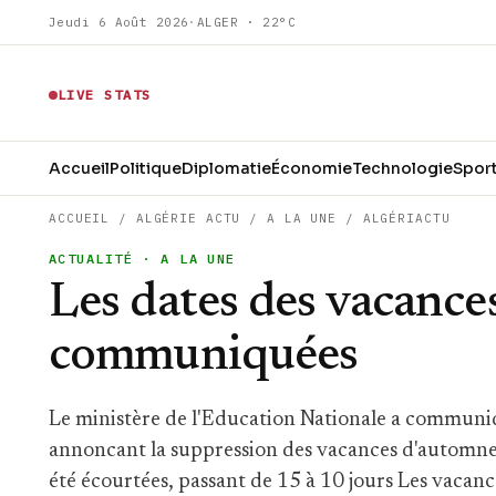
Jeudi 6 Août 2026
·
ALGER · 22°C
LIVE STATS
Accueil
Politique
Diplomatie
Économie
Technologie
Spor
ACCUEIL
/
ALGÉRIE ACTU
/
A LA UNE
/
ALGÉRIACTU
ACTUALITÉ
· A LA UNE
Les dates des vacances
communiquées
Le ministère de l'Education Nationale a communiq
annoncant la suppression des vacances d'automne ,
été écourtées, passant de 15 à 10 jours Les vacance