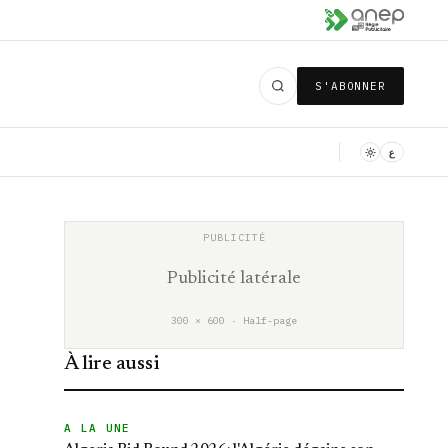
S'ABONNER
ع
Publicité latérale
300 × 600 · Half-page
À lire aussi
A LA UNE