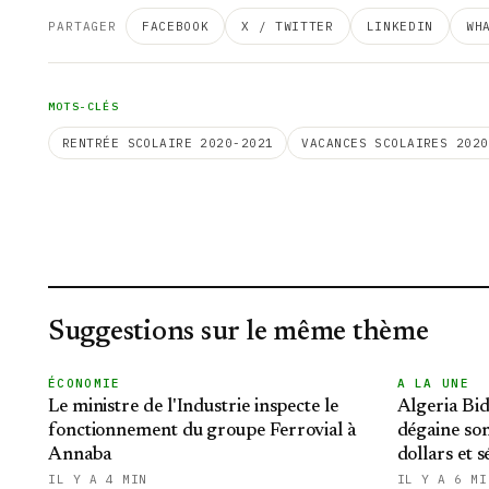
PARTAGER
FACEBOOK
X / TWITTER
LINKEDIN
WH
MOTS-CLÉS
RENTRÉE SCOLAIRE 2020-2021
VACANCES SCOLAIRES 2020
Suggestions sur le même thème
ÉCONOMIE
A LA UNE
Le ministre de l'Industrie inspecte le
Algeria Bid
fonctionnement du groupe Ferrovial à
dégaine son
Annaba
dollars et 
internatio
IL Y A 4 MIN
IL Y A 6 MI