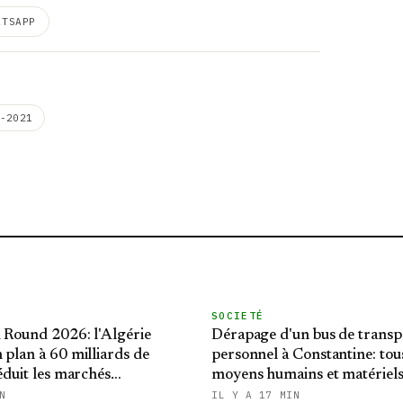
ATSAPP
-2021
SOCIETÉ
 Round 2026: l'Algérie
Dérapage d'un bus de transp
 plan à 60 milliards de
personnel à Constantine: tous
séduit les marchés
moyens humains et matériels
naux
pour la prise en charge des b
N
IL Y A 17 MIN