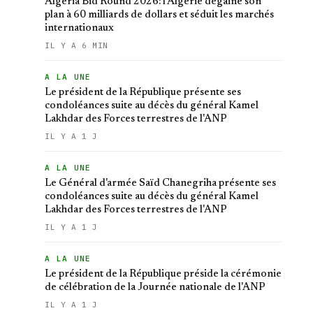
Algeria Bid Round 2026: l'Algérie dégaine son
plan à 60 milliards de dollars et séduit les marchés
internationaux
IL Y A 6 MIN
A LA UNE
Le président de la République présente ses
condoléances suite au décès du général Kamel
Lakhdar des Forces terrestres de l'ANP
IL Y A 1 J
A LA UNE
Le Général d'armée Saïd Chanegriha présente ses
condoléances suite au décès du général Kamel
Lakhdar des Forces terrestres de l'ANP
IL Y A 1 J
A LA UNE
Le président de la République préside la cérémonie
de célébration de la Journée nationale de l'ANP
IL Y A 1 J