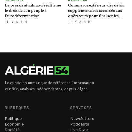
Le président sahraoui réaffirme
Commerce extérieur: des délais
le droit de son peuple à
supplémentaires accordés aux
l'autodétermination
opérateurs pour finaliser les
procédures d'importation
IL Y A 1 H
IL Y A 3 H
Le quotidien numérique de référence. Information
vérifiée, analyses indépendantes, depuis Alger.
RUBRIQUES
SERVICES
Politique
Newsletters
Économie
Podcasts
Société
Live Stats