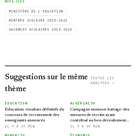
MOTS-CLÉS
MINISTÈRE DE L'EDUCATION
RENTRÉE SCOLAIRE 2020-2021
VACANCES SCOLAIRES 2019-2020
Suggestions sur le même
TOUTES LES
ANALYSES →
thème
EDUCATION
ALGÉRIACTU
Education: résultats définitifs du
Campagne moisson-battage: des
concours de recrutement des
mesures de terrain ayant
enseignants annoncés
contribué au bon déroulement
de l'opération
IL Y A 37 MIN
IL Y A 39 MIN
MONDACTU
ÉCONOMIE