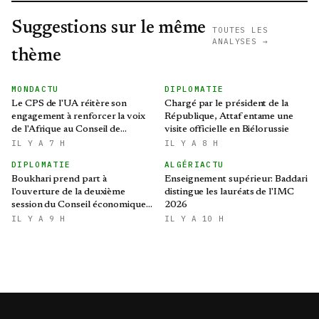
Suggestions sur le même
TOUTES LES
ANALYSES →
thème
MONDACTU
DIPLOMATIE
Le CPS de l'UA réitère son
Chargé par le président de la
engagement à renforcer la voix
République, Attaf entame une
de l'Afrique au Conseil de
visite officielle en Biélorussie
sécurité des Nations Unies
IL Y A 7 H
IL Y A 8 H
DIPLOMATIE
ALGÉRIACTU
Boukhari prend part à
Enseignement supérieur: Baddari
l'ouverture de la deuxième
distingue les lauréats de l'IMC
session du Conseil économique,
2026
social, culturel et
IL Y A 9 H
IL Y A 10 H
environnemental tchadien