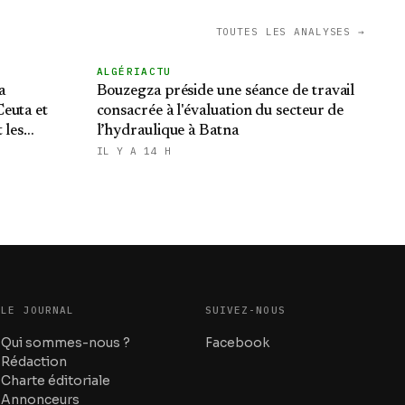
TOUTES LES ANALYSES →
ALGÉRIACTU
a
Bouzegza préside une séance de travail
euta et
consacrée à l'évaluation du secteur de
 les
l’hydraulique à Batna
du Makhzen
IL Y A 14 H
LE JOURNAL
SUIVEZ-NOUS
Qui sommes-nous ?
Facebook
Rédaction
Charte éditoriale
Annonceurs