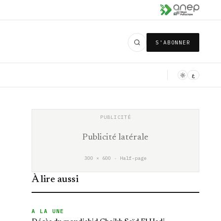
S'ABONNER
ع
Publicité latérale
300 × 600 · Half-page
À lire aussi
A LA UNE