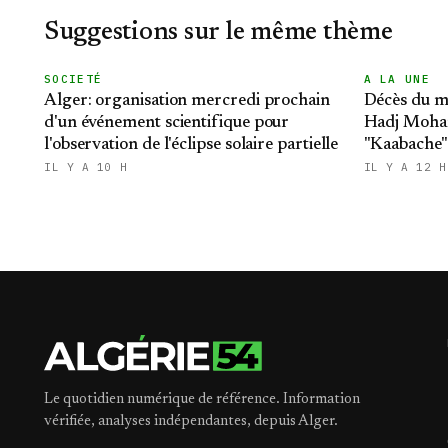
Suggestions sur le même thème
SOCIETÉ
A LA UNE
Alger: organisation mercredi prochain
Décès du m
d'un événement scientifique pour
Hadj Moha
l'observation de l'éclipse solaire partielle
"Kaabache":
République
IL Y A 10 H
IL Y A 12 H
Le quotidien numérique de référence. Information
vérifiée, analyses indépendantes, depuis Alger.