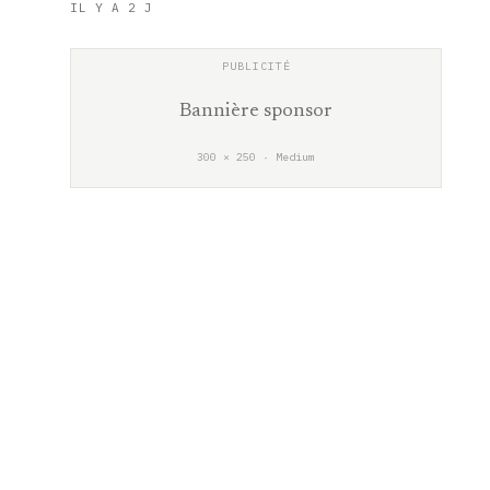
IL Y A 2 J
Bannière sponsor
300 × 250 · Medium