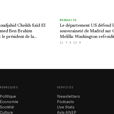
MONDACTU
oudjahid Cheikh Saïd El
Le département US défend l
med Ben Brahim
souveraineté de Madrid sur C
 le président de la
Melilla: Washington refroidit
 présente ses condoléances
ambitions expansionnistes 
IL Y A 13 H
RUBRIQUES
SERVICES
Politique
Newsletters
Économie
Podcasts
Société
Live Stats
Culture
Avis ANEP