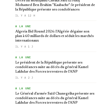
Décès du moudjahid Cheikh Saïd El Hadj
Mohamed Ben Brahim "Kaabache": le président de
la République présente ses condoléances
IL Y A 12 H
A LA UNE
Algeria Bid Round 2026: l'Algérie dégaine son
plan à 60 milliards de dollars et séduit les marchés
internationaux
IL Y A 1 J
A LA UNE
Le président de la République présente ses
condoléances suite au décès du général Kamel
Lakhdar des Forces terrestres de l'ANP
IL Y A 2 J
A LA UNE
Le Général d'armée Saïd Chanegriha présente ses
condoléances suite au décès du général Kamel
Lakhdar des Forces terrestres de l'ANP