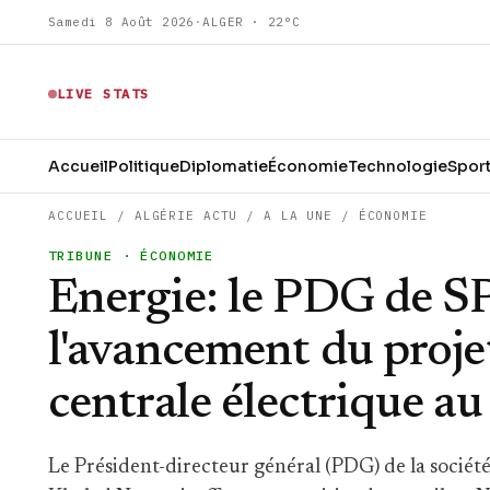
Samedi 8 Août 2026
·
ALGER · 22°C
LIVE STATS
Accueil
Politique
Diplomatie
Économie
Technologie
Spor
ACCUEIL
/
ALGÉRIE ACTU
/
A LA UNE
/
ÉCONOMIE
TRIBUNE
· ÉCONOMIE
Energie: le PDG de SP
l'avancement du projet
centrale électrique au
Le Président-directeur général (PDG) de la société