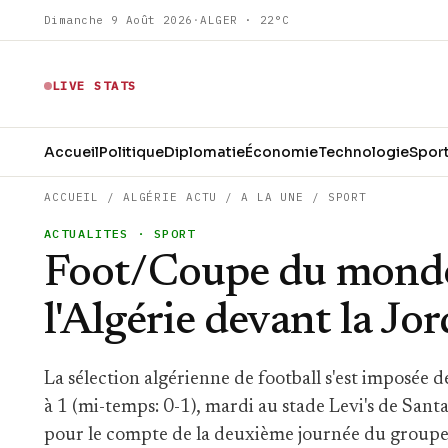
Dimanche 9 Août 2026
·
ALGER · 22°C
LIVE STATS
Accueil
Politique
Diplomatie
Économie
Technologie
Spor
ACCUEIL
/
ALGÉRIE ACTU
/
A LA UNE
/
SPORT
ACTUALITES
· SPORT
Foot/Coupe du monde 
l'Algérie devant la Jor
La sélection algérienne de football s'est imposée
à 1 (mi-temps: 0-1), mardi au stade Levi's de Santa
pour le compte de la deuxième journée du groupe J