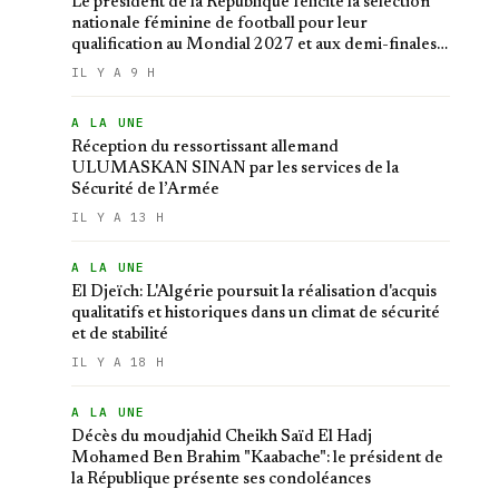
Le président de la République félicite la sélection
nationale féminine de football pour leur
qualification au Mondial 2027 et aux demi-finales
de la CAN
IL Y A 9 H
A LA UNE
Réception du ressortissant allemand
ULUMASKAN SINAN par les services de la
Sécurité de l’Armée
IL Y A 13 H
A LA UNE
El Djeïch: L'Algérie poursuit la réalisation d'acquis
qualitatifs et historiques dans un climat de sécurité
et de stabilité
IL Y A 18 H
A LA UNE
Décès du moudjahid Cheikh Saïd El Hadj
Mohamed Ben Brahim "Kaabache": le président de
la République présente ses condoléances