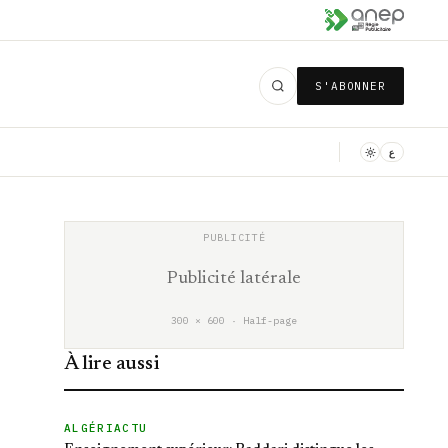
S'ABONNER
ع
Publicité latérale
300 × 600 · Half-page
À lire aussi
ALGÉRIACTU