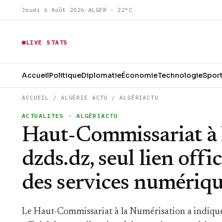
Jeudi 6 Août 2026
·
ALGER · 22°C
LIVE STATS
Accueil
Politique
Diplomatie
Économie
Technologie
Spor
ACCUEIL
/
ALGÉRIE ACTU
/
ALGÉRIACTU
ACTUALITES
· ALGÉRIACTU
Haut-Commissariat à 
dzds.dz, seul lien offi
des services numériq
Le Haut-Commissariat à la Numérisation a indiqué