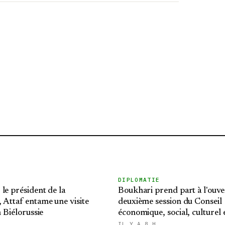
DIPLOMATIE
le président de la
Boukhari prend part à l'ouve
 Attaf entame une visite
deuxième session du Conseil
n Biélorussie
économique, social, culturel 
environnemental tchadien
IL Y A 8 H