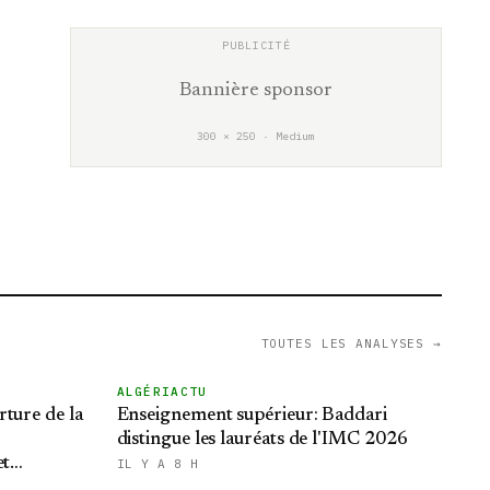
Bannière sponsor
300 × 250 · Medium
TOUTES LES ANALYSES →
ALGÉRIACTU
rture de la
Enseignement supérieur: Baddari
distingue les lauréats de l'IMC 2026
et
IL Y A 8 H