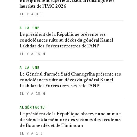
Enseignement supérieur: Baddari distingue les
lauréats de l'IMC 2026
IL Y A 8 H
A LA UNE
Le président de la République présente ses
condoléances suite au décès du général Kamel
Lakhdar des Forces terrestres de l'ANP
IL Y A 15 H
A LA UNE
Le Général d'armée Saïd Chanegriha présente ses
condoléances suite au décès du général Kamel
Lakhdar des Forces terrestres de l'ANP
IL Y A 15 H
ALGÉRIACTU
Le président de la République observe une minute
de silence à la mémoire des victimes des accidents
de Boumerdès et de Timimoun
IL Y A 1 J