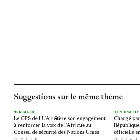
Suggestions sur le même thème
MONDACTU
DIPLOMATIE
Le CPS de l'UA réitère son engagement
Chargé par 
à renforcer la voix de l'Afrique au
République,
Conseil de sécurité des Nations Unies
officielle e
IL Y A 5 H
IL Y A 6 H