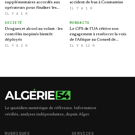
supplémentaires accordés aux
accident de bus à Constantine
opérateurs pour finaliser les
IL Y A 1 H
procédures d'importation
IL Y A 1 H
SOCIETÉ
MONDACTU
Drogues et alcool au volant : les
Le CPS de l'UA réitère son
contrôles inopinés bientôt
engagement à renforcer la voix
déployés
de l'Afrique au Conseil de
sécurité des Nations Unies
IL Y A 2 H
IL Y A 12 H
Le quotidien numérique de référence. Information
vérifiée, analyses indépendantes, depuis Alger.
RUBRIQUES
SERVICES