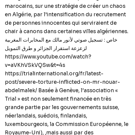
marocains, sur une stratégie de créer un chaos
en Algérie, par l’intensification du recrutement
de personnes innocentes qui serviraient de
chair à canons dans certaines villes algériennes.
خاص : تسجيل صوتي لأنور مالك مع المخابرات المغربية
لزعزعة استقرار الجزائر و طرق التمويل
https://www.youtube.com/watch?
v=aVKhVSkVQSw&t=4s
https://trialinternational.org/fr/latest-
post/severe-torture-inflicted-on-mr-nouar-
abdelmalek/
Basée à Genève, l’association «
Trial » est non seulement financée en très
grande partie par les gouvernements suisse,
néerlandais, suédois, finlandais,
luxembourgeois, la Commission Européenne, le
Royaume-Uni), ,mais aussi par des