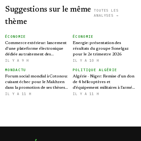
Suggestions sur le même
TOUTES LES
ANALYSES →
thème
ÉCONOMIE
ÉCONOMIE
Commerce extérieur: lancement
Energie: présentation des
d'une plateforme électronique
résultats du groupe Sonelgaz
dédiée au traitement des
pour le 2e trimestre 2026
préoccupations des opérateurs
IL Y A 9 H
IL Y A 10 H
économiques
MONDACTU
POLITIQUE ALGÉRIE
Forum social mondial à Cotonou:
Algérie - Niger: Remise d'un don
cuisant échec pour le Makhzen
de 4 hélicoptères et
dans la promotion de ses thèses
d'équipement militaires à l'armée
colonialistes
nigérienne
IL Y A 11 H
IL Y A 11 H