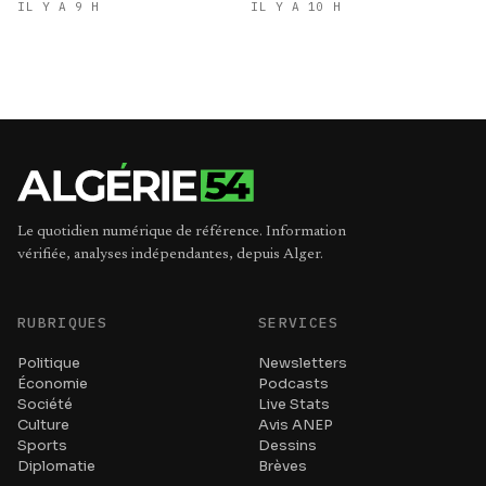
Abdelkader
IL Y A 9 H
IL Y A 10 H
Le quotidien numérique de référence. Information
vérifiée, analyses indépendantes, depuis Alger.
RUBRIQUES
SERVICES
Politique
Newsletters
Économie
Podcasts
Société
Live Stats
Culture
Avis ANEP
Sports
Dessins
Diplomatie
Brèves