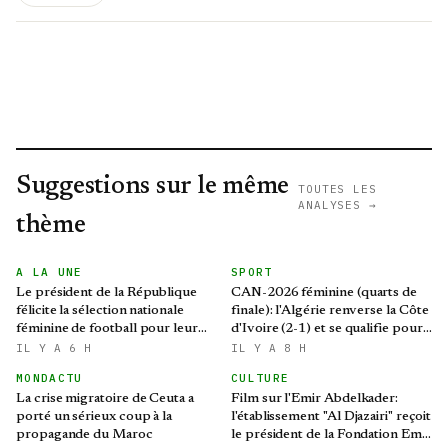
Suggestions sur le même
TOUTES LES
ANALYSES →
thème
A LA UNE
SPORT
Le président de la République
CAN-2026 féminine (quarts de
félicite la sélection nationale
finale): l'Algérie renverse la Côte
féminine de football pour leur
d'Ivoire (2-1) et se qualifie pour
qualification au Mondial 2027 et
le Mondial brésilien
IL Y A 6 H
IL Y A 8 H
aux demi-finales de la CAN
MONDACTU
CULTURE
La crise migratoire de Ceuta a
Film sur l'Emir Abdelkader:
porté un sérieux coup à la
l'établissement "Al Djazairi" reçoit
propagande du Maroc
le président de la Fondation Emir