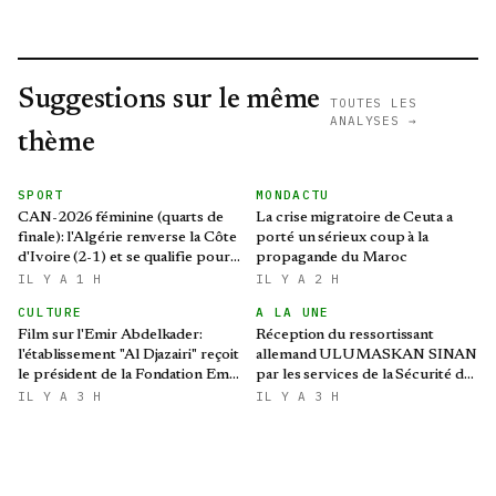
Suggestions sur le même
TOUTES LES
ANALYSES →
thème
SPORT
MONDACTU
CAN-2026 féminine (quarts de
La crise migratoire de Ceuta a
finale): l'Algérie renverse la Côte
porté un sérieux coup à la
d'Ivoire (2-1) et se qualifie pour
propagande du Maroc
le Mondial brésilien
IL Y A 1 H
IL Y A 2 H
CULTURE
A LA UNE
Film sur l'Emir Abdelkader:
Réception du ressortissant
l'établissement "Al Djazairi" reçoit
allemand ULUMASKAN SINAN
le président de la Fondation Emir
par les services de la Sécurité de
Abdelkader
l’Armée
IL Y A 3 H
IL Y A 3 H