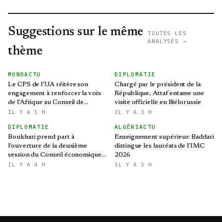
Suggestions sur le même
TOUTES LES
ANALYSES →
thème
MONDACTU
DIPLOMATIE
Le CPS de l'UA réitère son
Chargé par le président de la
engagement à renforcer la voix
République, Attaf entame une
de l'Afrique au Conseil de
visite officielle en Biélorussie
sécurité des Nations Unies
IL Y A 1 H
IL Y A 3 H
DIPLOMATIE
ALGÉRIACTU
Boukhari prend part à
Enseignement supérieur: Baddari
l'ouverture de la deuxième
distingue les lauréats de l'IMC
session du Conseil économique,
2026
social, culturel et
IL Y A 4 H
IL Y A 5 H
environnemental tchadien