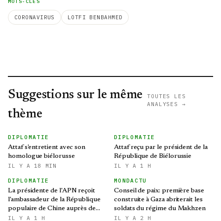
MOTS-CLÉS
CORONAVIRUS
LOTFI BENBAHMED
Suggestions sur le même
TOUTES LES
ANALYSES →
thème
DIPLOMATIE
DIPLOMATIE
Attaf s'entretient avec son
Attaf reçu par le président de la
homologue biélorusse
République de Biélorussie
IL Y A 18 MIN
IL Y A 1 H
DIPLOMATIE
MONDACTU
La présidente de l'APN reçoit
Conseil de paix: première base
l'ambassadeur de la République
construite à Gaza abriterait les
populaire de Chine auprès de
soldats du régime du Makhzen
l'Algérie
IL Y A 1 H
IL Y A 2 H