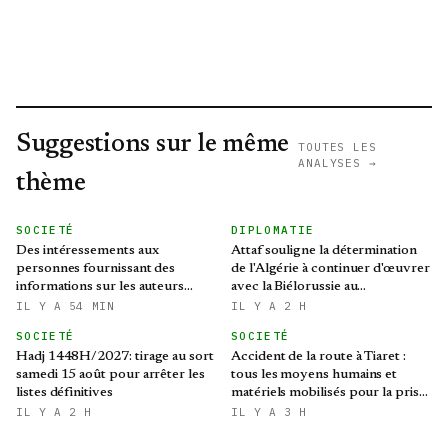
Suggestions sur le même
TOUTES LES
ANALYSES →
thème
SOCIETÉ
DIPLOMATIE
Des intéressements aux
Attaf souligne la détermination
personnes fournissant des
de l'Algérie à continuer d'œuvrer
informations sur les auteurs
avec la Biélorussie au
d’infractions liées aux stupéfiants
renforcement des relations
IL Y A 54 MIN
IL Y A 2 H
bilatérales
SOCIETÉ
SOCIETÉ
Hadj 1448H/2027: tirage au sort
Accident de la route à Tiaret :
samedi 15 août pour arrêter les
tous les moyens humains et
listes définitives
matériels mobilisés pour la prise
en charge des blessés
IL Y A 2 H
IL Y A 3 H