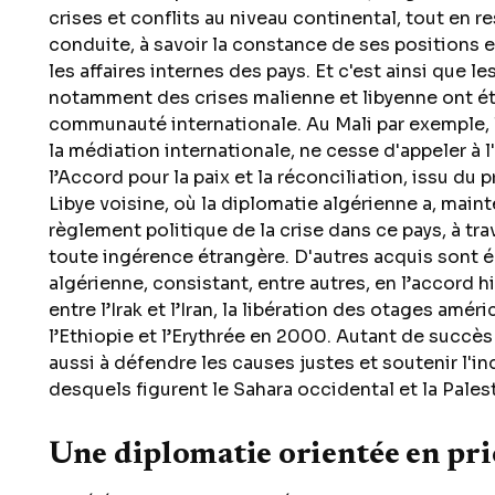
crises et conflits au niveau continental, tout en re
conduite, à savoir la constance de ses positions 
les affaires internes des pays. Et c'est ainsi que l
notamment des crises malienne et libyenne ont été
communauté internationale. Au Mali par exemple, l'
la médiation internationale, ne cesse d'appeler à 
l’Accord pour la paix et la réconciliation, issu du
Libye voisine, où la diplomatie algérienne a, mainte
règlement politique de la crise dans ce pays, à tra
toute ingérence étrangère. D'autres acquis sont ég
algérienne, consistant, entre autres, en l’accord hi
entre l’Irak et l’Iran, la libération des otages amér
l’Ethiopie et l’Erythrée en 2000. Autant de succè
aussi à défendre les causes justes et soutenir l'
desquels figurent le Sahara occidental et la Pales
Une diplomatie orientée en prio