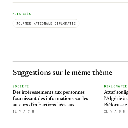
MOTS-CLÉS
JOURNEE_NATIONALE_DIPLOMATIE
Suggestions sur le même thème
SOCIETÉ
DIPLOMATIE
Des intéressements aux personnes
Attaf souli
fournissant des informations sur les
l'Algérie à
auteurs d’infractions liées aux
Biélorussie
stupéfiants
relations bi
IL Y A 7 H
IL Y A 8 H