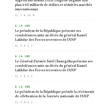
Algeria Bid Round 2026: l'Algérie dégaine son
plan à 60 milliards de dollars et séduit les marchés
internationaux
IL Y A 16 H
A LA UNE
Le président de la République présente ses
condoléances suite au décès du général Kamel
Lakhdar des Forces terrestres de l'ANP
IL Y A 1 J
A LA UNE
Le Général d'armée Saïd Chanegriha présente ses
condoléances suite au décès du général Kamel
Lakhdar des Forces terrestres de l'ANP
IL Y A 1 J
A LA UNE
Le président de la République préside la cérémonie
de célébration de la Journée nationale de l'ANP
IL Y A 2 J