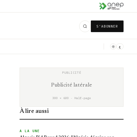
S'ABONNER
ع
Publicité latérale
300 × 600 · Half-page
À lire aussi
A LA UNE