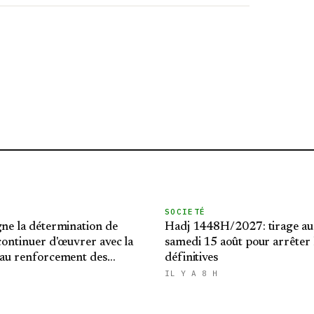
SOCIETÉ
gne la détermination de
Hadj 1448H/2027: tirage au
 continuer d'œuvrer avec la
samedi 15 août pour arrêter l
 au renforcement des
définitives
latérales
IL Y A 8 H