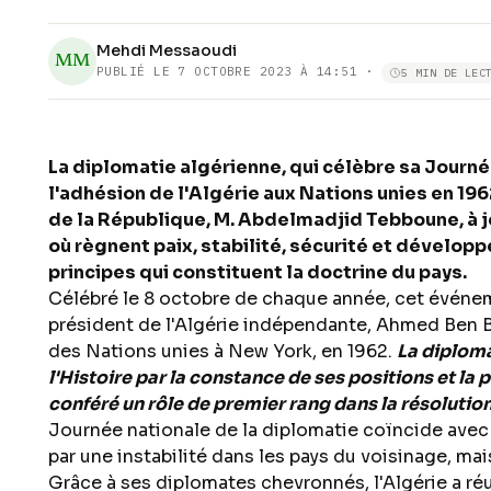
Mehdi Messaoudi
MM
PUBLIÉ LE
7 OCTOBRE 2023 À 14:51
·
5 MIN DE LEC
La diplomatie algérienne, qui célèbre sa Journé
l'adhésion de l'Algérie aux Nations unies en 196
de la République, M. Abdelmadjid Tebboune, à 
où règnent paix, stabilité, sécurité et dévelop
principes qui constituent la doctrine du pays.
Célébré le 8 octobre de chaque année, cet événem
président de l'Algérie indépendante, Ahmed Ben Be
des Nations unies à New York, en 1962.
La diploma
l'Histoire par la constance de ses positions et la 
conféré un rôle de premier rang dans la résolution 
Journée nationale de la diplomatie coïncide ave
par une instabilité dans les pays du voisinage, mai
Grâce à ses diplomates chevronnés, l'Algérie a réu