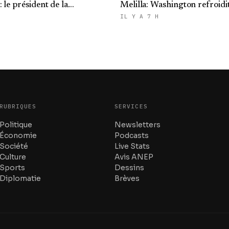
 le président de la
Melilla: Washington refroidit
 présente ses condoléances
ambitions expansionnistes 
IL Y A 7 H
RUBRIQUES
SERVICES
Politique
Newsletters
Économie
Podcasts
Société
Live Stats
Culture
Avis ANEP
Sports
Dessins
Diplomatie
Brèves