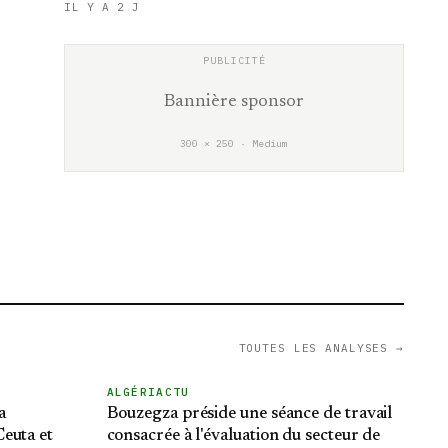
IL Y A 2 J
Bannière sponsor
300 × 250 · Medium
TOUTES LES ANALYSES →
ALGÉRIACTU
a
Bouzegza préside une séance de travail
euta et
consacrée à l'évaluation du secteur de