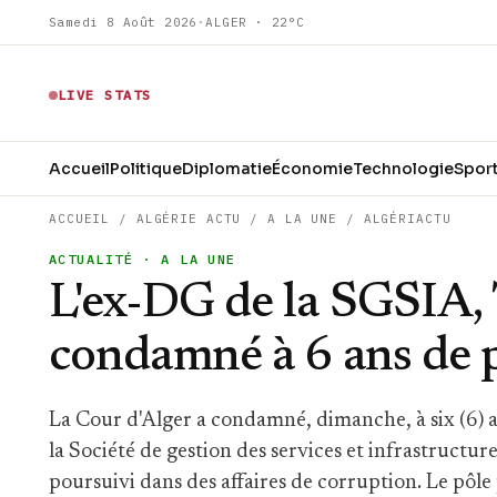
Samedi 8 Août 2026
·
ALGER · 22°C
LIVE STATS
Accueil
Politique
Diplomatie
Économie
Technologie
Spor
ACCUEIL
/
ALGÉRIE ACTU
/
A LA UNE
/
ALGÉRIACTU
ACTUALITÉ
· A LA UNE
L'ex-DG de la SGSIA, 
condamné à 6 ans de 
La Cour d'Alger a condamné, dimanche, à six (6) a
la Société de gestion des services et infrastructu
poursuivi dans des affaires de corruption. Le pôl