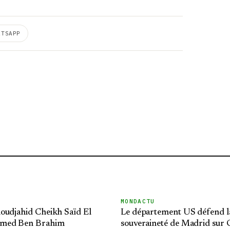
ATSAPP
MONDACTU
oudjahid Cheikh Saïd El
Le département US défend l
med Ben Brahim
souveraineté de Madrid sur C