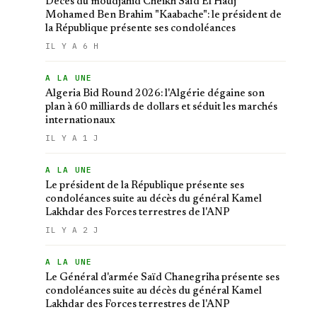
Décès du moudjahid Cheikh Saïd El Hadj
Mohamed Ben Brahim "Kaabache": le président de
la République présente ses condoléances
IL Y A 6 H
A LA UNE
Algeria Bid Round 2026: l'Algérie dégaine son
plan à 60 milliards de dollars et séduit les marchés
internationaux
IL Y A 1 J
A LA UNE
Le président de la République présente ses
condoléances suite au décès du général Kamel
Lakhdar des Forces terrestres de l'ANP
IL Y A 2 J
A LA UNE
Le Général d'armée Saïd Chanegriha présente ses
condoléances suite au décès du général Kamel
Lakhdar des Forces terrestres de l'ANP