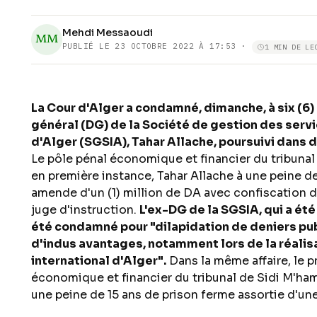
Mehdi Messaoudi
MM
PUBLIÉ LE
23 OCTOBRE 2022 À 17:53
·
1 MIN DE LE
La Cour d'Alger a condamné, dimanche, à six (6)
général (DG) de la Société de gestion des servi
d'Alger (SGSIA), Tahar Allache, poursuivi dans d
Le pôle pénal économique et financier du tribuna
en première instance, Tahar Allache à une peine d
amende d'un (1) million de DA avec confiscation de
juge d'instruction.
L'ex-DG de la SGSIA, qui a été 
été condamné pour "dilapidation de deniers pub
d'indus avantages, notamment lors de la réalisa
international d'Alger".
Dans la même affaire, le p
économique et financier du tribunal de Sidi M'ham
une peine de 15 ans de prison ferme assortie d'une