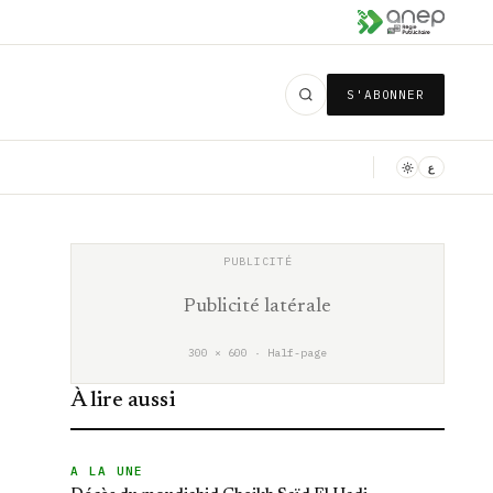
S'ABONNER
ع
Publicité latérale
300 × 600 · Half-page
À lire aussi
A LA UNE