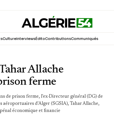
ts
Culture
Interviews
Édito
Contributions
Communiqués
Tahar Allache
prison ferme
ns de prison ferme, l'ex-Directeur général (DG) de
res aéroportuaires d'Alger (SGSIA), Tahar Allache,
e pénal économique et financie