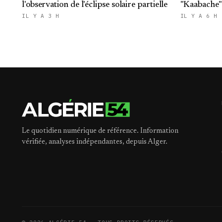
l'observation de l'éclipse solaire partielle
"Kaabache":
République
IL Y A 3 H
IL Y A 6 H
Le quotidien numérique de référence. Information
vérifiée, analyses indépendantes, depuis Alger.