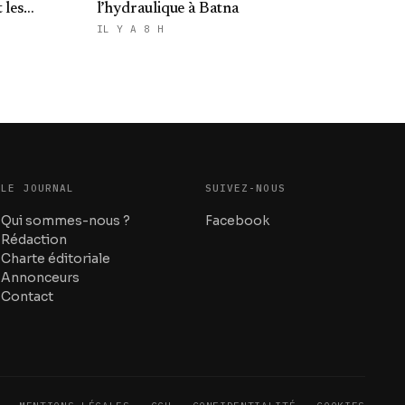
 les
l’hydraulique à Batna
du Makhzen
IL Y A 8 H
LE JOURNAL
SUIVEZ-NOUS
Qui sommes-nous ?
Facebook
Rédaction
Charte éditoriale
Annonceurs
Contact